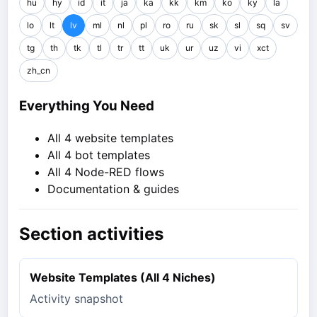
hu
hy
id
it
ja
ka
kk
km
ko
ky
la
lo
lt
lv
ml
nl
pl
ro
ru
sk
sl
sq
sv
tg
th
tk
tl
tr
tt
uk
ur
uz
vi
xct
zh_cn
Everything You Need
All 4 website templates
All 4 bot templates
All 4 Node-RED flows
Documentation & guides
Section activities
Website Templates (All 4 Niches)
Activity snapshot