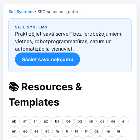
Sell.Systems
/ SEO snapshot (public)
SELL.SYSTEMS
Praktizējiet savā serverī bez ierobežojumiem:
vietnes, robotprogrammatūras, saturs un
automatizācija vienuviet.
Sāciet savu ceļojumu
📚 Resources &
Templates
ab
af
ar
az
ba
be
bg
bn
cs
de
el
en
eo
es
et
fa
fi
fil
fr
ga
he
hi