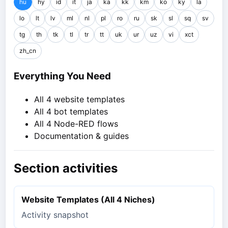
hu
hy
id
it
ja
ka
kk
km
ko
ky
la
lo
lt
lv
ml
nl
pl
ro
ru
sk
sl
sq
sv
tg
th
tk
tl
tr
tt
uk
ur
uz
vi
xct
zh_cn
Everything You Need
All 4 website templates
All 4 bot templates
All 4 Node-RED flows
Documentation & guides
Section activities
Website Templates (All 4 Niches)
Activity snapshot