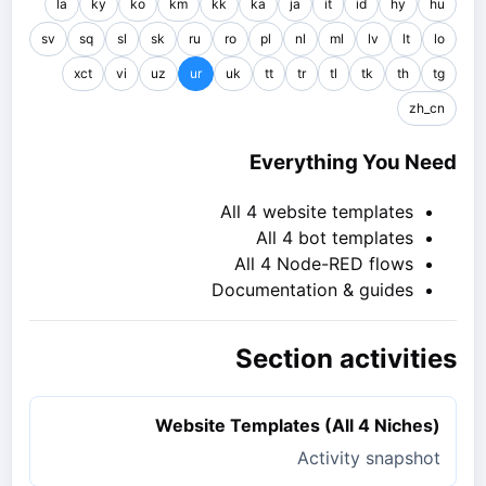
la
ky
ko
km
kk
ka
ja
it
id
hy
hu
sv
sq
sl
sk
ru
ro
pl
nl
ml
lv
lt
lo
xct
vi
uz
ur
uk
tt
tr
tl
tk
th
tg
zh_cn
Everything You Need
All 4 website templates
All 4 bot templates
All 4 Node-RED flows
Documentation & guides
Section activities
Website Templates (All 4 Niches)
Activity snapshot