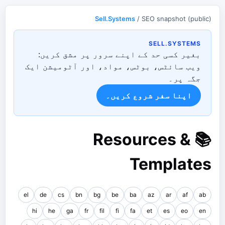
Sell.Systems
/ SEO snapshot (public)
SELL.SYSTEMS
بغیر کسی حد کے اپنے سرور پر مشق کریں:
ویب سائٹس، بوٹس، مواد، اور آٹومیشن ایک
جگہ پر۔
اپنا سفر شروع کریں۔
📚 Resources &
Templates
el
de
cs
bn
bg
be
ba
az
ar
af
ab
hi
he
ga
fr
fil
fi
fa
et
es
eo
en