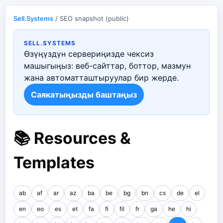
Sell.Systems
/ SEO snapshot (public)
SELL.SYSTEMS
Өзүңүздүн сервериңизде чексиз
машыгыңыз: веб-сайттар, боттор, мазмун
жана автоматташтыруулар бир жерде.
Саякатыңызды баштаңыз
📚 Resources &
Templates
ab
af
ar
az
ba
be
bg
bn
cs
de
el
en
eo
es
et
fa
fi
fil
fr
ga
he
hi