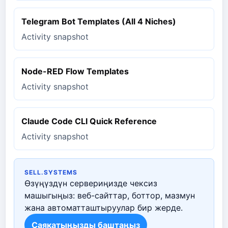
Telegram Bot Templates (All 4 Niches)
Activity snapshot
Node-RED Flow Templates
Activity snapshot
Claude Code CLI Quick Reference
Activity snapshot
SELL.SYSTEMS
Өзүңүздүн сервериңизде чексиз
машыгыңыз: веб-сайттар, боттор, мазмун
жана автоматташтыруулар бир жерде.
Саякатыңызды баштаңыз