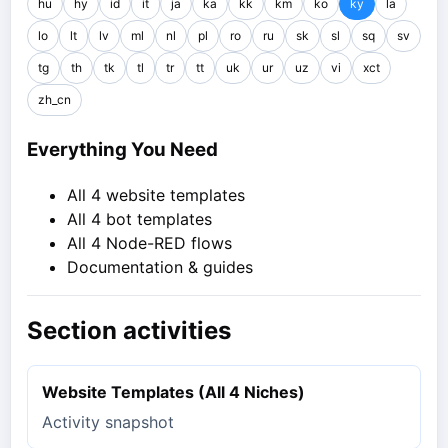
hu
hy
id
it
ja
ka
kk
km
ko
ky
la
lo
lt
lv
ml
nl
pl
ro
ru
sk
sl
sq
sv
tg
th
tk
tl
tr
tt
uk
ur
uz
vi
xct
zh_cn
Everything You Need
All 4 website templates
All 4 bot templates
All 4 Node-RED flows
Documentation & guides
Section activities
Website Templates (All 4 Niches)
Activity snapshot