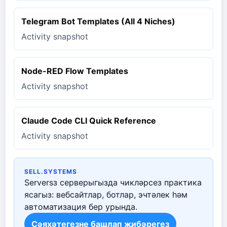
Telegram Bot Templates (All 4 Niches)
Activity snapshot
Node-RED Flow Templates
Activity snapshot
Claude Code CLI Quick Reference
Activity snapshot
SELL.SYSTEMS
Serversз серверыгызда чикләрсез практика
ясагыз: вебсайтлар, ботлар, эчтәлек һәм
автоматизация бер урында.
Сәяхәтегезне башлап җибәрегез