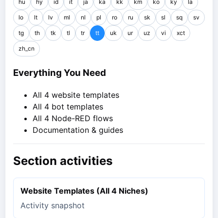
hu
hy
id
it
ja
ka
kk
km
ko
ky
la
lo
lt
lv
ml
nl
pl
ro
ru
sk
sl
sq
sv
tg
th
tk
tl
tr
tt
uk
ur
uz
vi
xct
zh_cn
Everything You Need
All 4 website templates
All 4 bot templates
All 4 Node-RED flows
Documentation & guides
Section activities
Website Templates (All 4 Niches)
Activity snapshot