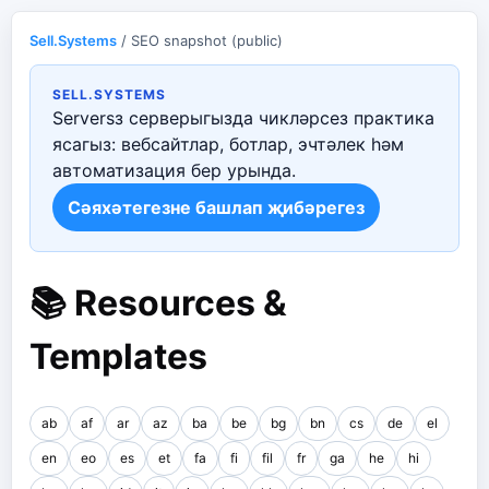
Sell.Systems
/ SEO snapshot (public)
SELL.SYSTEMS
Serversз серверыгызда чикләрсез практика
ясагыз: вебсайтлар, ботлар, эчтәлек һәм
автоматизация бер урында.
Сәяхәтегезне башлап җибәрегез
📚 Resources &
Templates
ab
af
ar
az
ba
be
bg
bn
cs
de
el
en
eo
es
et
fa
fi
fil
fr
ga
he
hi