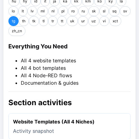
hu
hy
id
it
ja
ka
kk
km
ko
ky
la
lo
lt
lv
ml
nl
pl
ro
ru
sk
sl
sq
sv
tg
th
tk
tl
tr
tt
uk
ur
uz
vi
xct
zh_cn
Everything You Need
All 4 website templates
All 4 bot templates
All 4 Node-RED flows
Documentation & guides
Section activities
Website Templates (All 4 Niches)
Activity snapshot