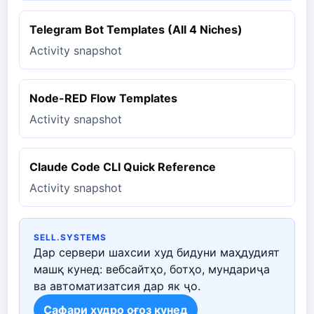
Telegram Bot Templates (All 4 Niches)
Activity snapshot
Node-RED Flow Templates
Activity snapshot
Claude Code CLI Quick Reference
Activity snapshot
SELL.SYSTEMS
Дар сервери шахсии худ бидуни маҳдудият
машқ кунед: вебсайтҳо, ботҳо, мундариҷа
ва автоматизатсия дар як ҷо.
Сафари худро оғоз кунед