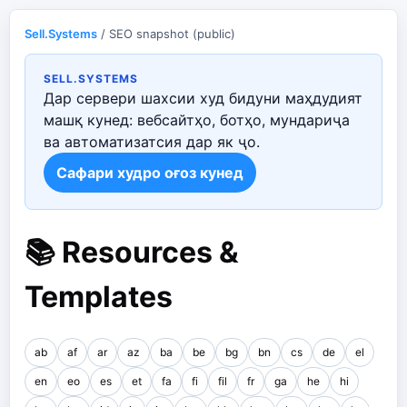
Sell.Systems
/ SEO snapshot (public)
SELL.SYSTEMS
Дар сервери шахсии худ бидуни маҳдудият
машқ кунед: вебсайтҳо, ботҳо, мундариҷа
ва автоматизатсия дар як ҷо.
Сафари худро оғоз кунед
📚 Resources &
Templates
ab
af
ar
az
ba
be
bg
bn
cs
de
el
en
eo
es
et
fa
fi
fil
fr
ga
he
hi