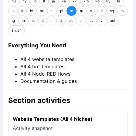
hu
hy
id
it
ja
ka
kk
km
ko
ky
la
lo
lt
lv
ml
nl
pl
ro
ru
sk
sl
sq
sv
tg
th
tk
tl
tr
tt
uk
ur
uz
vi
xct
zh_cn
Everything You Need
All 4 website templates
All 4 bot templates
All 4 Node-RED flows
Documentation & guides
Section activities
Website Templates (All 4 Niches)
Activity snapshot