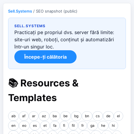
Sell.Systems
/ SEO snapshot (public)
SELL.SYSTEMS
Practicați pe propriul dvs. server fără limite:
site-uri web, roboți, conținut și automatizări
într-un singur loc.
Începe-ți călătoria
📚 Resources &
Templates
ab
af
ar
az
ba
be
bg
bn
cs
de
el
en
eo
es
et
fa
fi
fil
fr
ga
he
hi