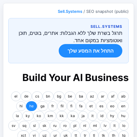
Sell.Systems
/ SEO snapshot (public)
SELL.SYSTEMS
תרגל בשרת שלך ללא הגבלות: אתרים, בוטים, תוכן
ואוטומציות במקום אחד.
התחל את המסע שלך
Build Your AI Business
el
de
cs
bn
bg
be
ba
az
ar
af
ab
hi
he
ga
fr
fil
fi
fa
et
es
eo
en
la
ky
ko
km
kk
ka
ja
it
id
hy
hu
sv
sq
sl
sk
ru
ro
pl
nl
ml
lv
lt
lo
xct
vi
uz
ur
uk
tt
tr
tl
tk
th
tg