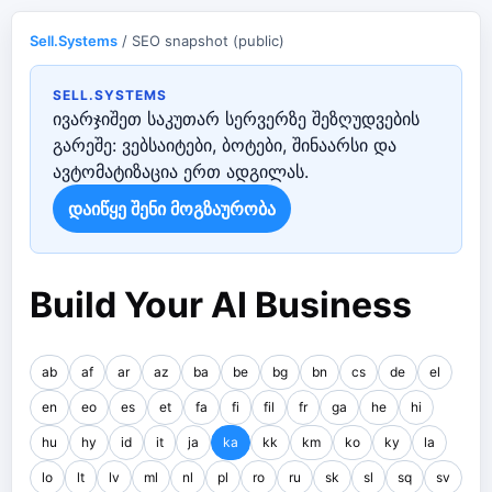
Sell.Systems
/ SEO snapshot (public)
SELL.SYSTEMS
ივარჯიშეთ საკუთარ სერვერზე შეზღუდვების
გარეშე: ვებსაიტები, ბოტები, შინაარსი და
ავტომატიზაცია ერთ ადგილას.
დაიწყე შენი მოგზაურობა
Build Your AI Business
ab
af
ar
az
ba
be
bg
bn
cs
de
el
en
eo
es
et
fa
fi
fil
fr
ga
he
hi
hu
hy
id
it
ja
ka
kk
km
ko
ky
la
lo
lt
lv
ml
nl
pl
ro
ru
sk
sl
sq
sv