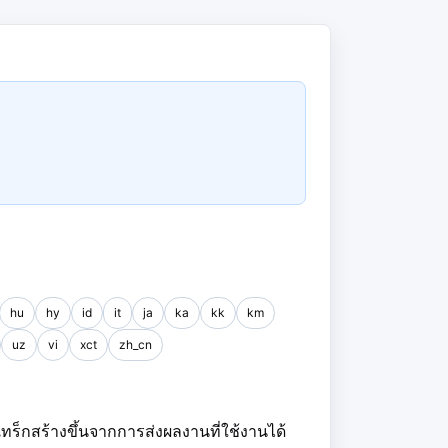
hu
hy
id
it
ja
ka
kk
km
uz
vi
xct
zh_cn
กแทร็กสร้างขึ้นจากการส่งผลงานที่ใช้งานได้