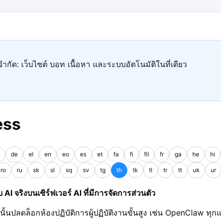
ำกัด: เว็บไซต์ บอท เนื้อหา และระบบอัตโนมัติในที่เดียว
ess
de
el
en
eo
es
et
fa
fi
fil
fr
ga
he
hi
ro
ru
sk
sl
sq
sv
tg
th
tk
tl
tr
tt
uk
ur
 จริงบนเซิร์ฟเวอร์ AI ที่มีการจัดการส่วนตัว
กนั้นปลดล็อกห้องปฏิบัติการผู้ปฏิบัติงานขั้นสูง เช่น OpenClaw ทุ