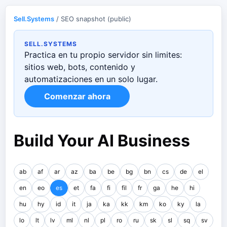
Sell.Systems
/ SEO snapshot (public)
SELL.SYSTEMS
Practica en tu propio servidor sin limites:
sitios web, bots, contenido y
automatizaciones en un solo lugar.
Comenzar ahora
Build Your AI Business
ab
af
ar
az
ba
be
bg
bn
cs
de
el
en
eo
es
et
fa
fi
fil
fr
ga
he
hi
hu
hy
id
it
ja
ka
kk
km
ko
ky
la
lo
lt
lv
ml
nl
pl
ro
ru
sk
sl
sq
sv