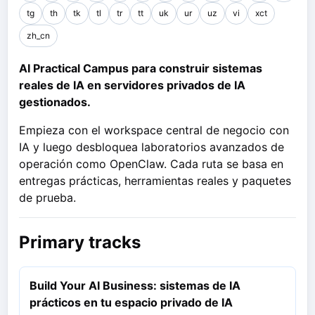
tg
th
tk
tl
tr
tt
uk
ur
uz
vi
xct
zh_cn
AI Practical Campus para construir sistemas
reales de IA en servidores privados de IA
gestionados.
Empieza con el workspace central de negocio con
IA y luego desbloquea laboratorios avanzados de
operación como OpenClaw. Cada ruta se basa en
entregas prácticas, herramientas reales y paquetes
de prueba.
Primary tracks
Build Your AI Business: sistemas de IA
prácticos en tu espacio privado de IA