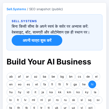
Sell.Systems
/ SEO snapshot (public)
SELL.SYSTEMS
बिना किसी सीमा के अपने स्वयं के सर्वर पर अभ्यास करें:
वेबसाइट, बॉट, सामग्री और ऑटोमेशन एक ही स्थान पर।
अपनी यात्रा शुरू करें
Build Your AI Business
ab
af
ar
az
ba
be
bg
bn
cs
de
el
en
eo
es
et
fa
fi
fil
fr
ga
he
hi
hu
hy
id
it
ja
ka
kk
km
ko
ky
la
lo
lt
lv
ml
nl
pl
ro
ru
sk
sl
sq
sv
tg
th
tk
tl
tr
tt
uk
ur
uz
vi
xct