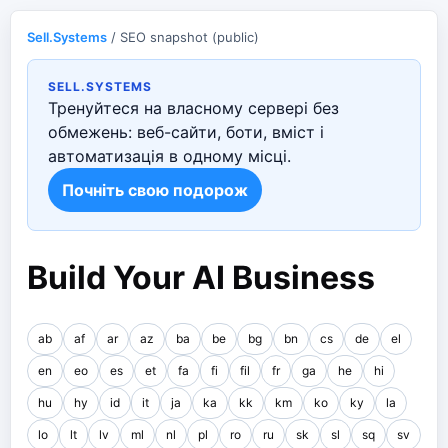
Sell.Systems
/ SEO snapshot (public)
SELL.SYSTEMS
Тренуйтеся на власному сервері без
обмежень: веб-сайти, боти, вміст і
автоматизація в одному місці.
Почніть свою подорож
Build Your AI Business
ab
af
ar
az
ba
be
bg
bn
cs
de
el
en
eo
es
et
fa
fi
fil
fr
ga
he
hi
hu
hy
id
it
ja
ka
kk
km
ko
ky
la
lo
lt
lv
ml
nl
pl
ro
ru
sk
sl
sq
sv