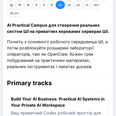
tg
th
tk
tl
tr
tt
uk
ur
uz
vi
xct
zh_cn
AI Practical Campus для створення реальних
систем ШІ на приватних керованих серверах ШІ.
Почніть з основного робочого середовища ШІ, а
потім розблокуйте розширені лабораторії
операторів, такі як OpenClaw. Кожен трек
побудований на практичних матеріалах,
реальних інструментах і пакетах доказів.
Primary tracks
Build Your AI Business: Practical AI Systems in
Your Private AI Workspace
Ваш приватний Codex робочий простір для