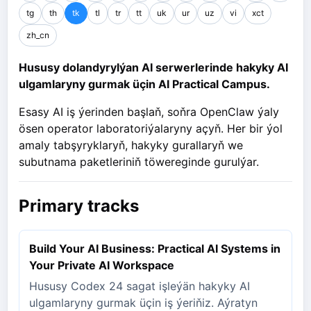
tg
th
tk
tl
tr
tt
uk
ur
uz
vi
xct
zh_cn
Hususy dolandyrylýan AI serwerlerinde hakyky AI
ulgamlaryny gurmak üçin AI Practical Campus.
Esasy AI iş ýerinden başlaň, soňra OpenClaw ýaly
ösen operator laboratoriýalaryny açyň. Her bir ýol
amaly tabşyryklaryň, hakyky gurallaryň we
subutnama paketleriniň töwereginde gurulýar.
Primary tracks
Build Your AI Business: Practical AI Systems in
Your Private AI Workspace
Hususy Codex 24 ​​sagat işleýän hakyky AI
ulgamlaryny gurmak üçin iş ýeriňiz. Aýratyn