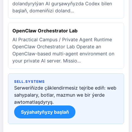
dolandyrylýan AI gurşawyňyzda Codex bilen
başlaň, domeniňizi doland...
OpenClaw Orchestrator Lab
AI Practical Campus / Private Agent Runtime
OpenClaw Orchestrator Lab Operate an
OpenClaw-based multi-agent environment on
your private AI server. Missio...
SELL.SYSTEMS
Serweriňizde çäklendirmesiz tejribe ediň: web
sahypalary, botlar, mazmun we bir ýerde
awtomatlaşdyryş.
Syýahatyňyzy başlaň