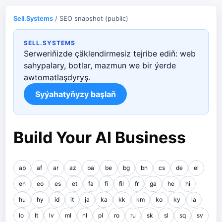
Sell.Systems
/ SEO snapshot (public)
SELL.SYSTEMS
Serweriňizde çäklendirmesiz tejribe ediň: web
sahypalary, botlar, mazmun we bir ýerde
awtomatlaşdyryş.
Syýahatyňyzy başlaň
Build Your AI Business
ab
af
ar
az
ba
be
bg
bn
cs
de
el
en
eo
es
et
fa
fi
fil
fr
ga
he
hi
hu
hy
id
it
ja
ka
kk
km
ko
ky
la
lo
lt
lv
ml
nl
pl
ro
ru
sk
sl
sq
sv