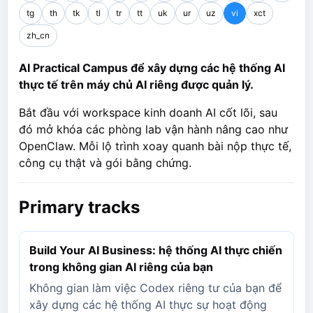
tg
th
tk
tl
tr
tt
uk
ur
uz
vi
xct
zh_cn
AI Practical Campus để xây dựng các hệ thống AI
thực tế trên máy chủ AI riêng được quản lý.
Bắt đầu với workspace kinh doanh AI cốt lõi, sau
đó mở khóa các phòng lab vận hành nâng cao như
OpenClaw. Mỗi lộ trình xoay quanh bài nộp thực tế,
công cụ thật và gói bằng chứng.
Primary tracks
Build Your AI Business: hệ thống AI thực chiến
trong không gian AI riêng của bạn
Không gian làm việc Codex riêng tư của bạn để
xây dựng các hệ thống AI thực sự hoạt động