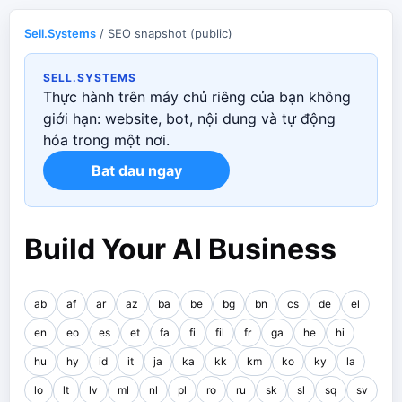
Sell.Systems
/ SEO snapshot (public)
SELL.SYSTEMS
Thực hành trên máy chủ riêng của bạn không
giới hạn: website, bot, nội dung và tự động
hóa trong một nơi.
Bat dau ngay
Build Your AI Business
ab
af
ar
az
ba
be
bg
bn
cs
de
el
en
eo
es
et
fa
fi
fil
fr
ga
he
hi
hu
hy
id
it
ja
ka
kk
km
ko
ky
la
lo
lt
lv
ml
nl
pl
ro
ru
sk
sl
sq
sv