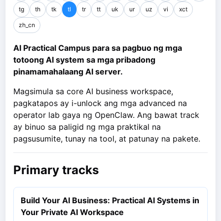
tg
th
tk
tl
tr
tt
uk
ur
uz
vi
xct
zh_cn
AI Practical Campus para sa pagbuo ng mga
totoong AI system sa mga pribadong
pinamamahalaang AI server.
Magsimula sa core AI business workspace,
pagkatapos ay i-unlock ang mga advanced na
operator lab gaya ng OpenClaw. Ang bawat track
ay binuo sa paligid ng mga praktikal na
pagsusumite, tunay na tool, at patunay na pakete.
Primary tracks
Build Your AI Business: Practical AI Systems in
Your Private AI Workspace