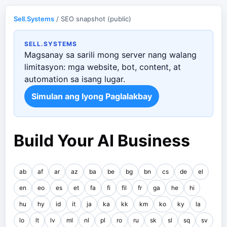
Sell.Systems
/ SEO snapshot (public)
SELL.SYSTEMS
Magsanay sa sarili mong server nang walang
limitasyon: mga website, bot, content, at
automation sa isang lugar.
Simulan ang Iyong Paglalakbay
Build Your AI Business
ab
af
ar
az
ba
be
bg
bn
cs
de
el
en
eo
es
et
fa
fi
fil
fr
ga
he
hi
hu
hy
id
it
ja
ka
kk
km
ko
ky
la
lo
lt
lv
ml
nl
pl
ro
ru
sk
sl
sq
sv