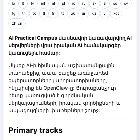
lo
lt
lv
ml
nl
pl
ro
ru
sk
sl
sq
sv
tg
th
tk
tl
tr
tt
uk
ur
uz
vi
xct
zh_cn
AI Practical Campus մասնավոր կառավարվող AI
սերվերների վրա իրական AI համակարգեր
կառուցելու համար:
Սկսեք AI-ի հիմնական աշխատանքային
տարածքից, ապա բացեք առաջադեմ
օպերատորների լաբորատորիաները,
ինչպիսիք են OpenClaw-ը: Յուրաքանչյուր
հետք կառուցված է գործնական
ներկայացումների, իրական գործիքների և
ապացույցների փաթեթների շուրջ:
Primary tracks