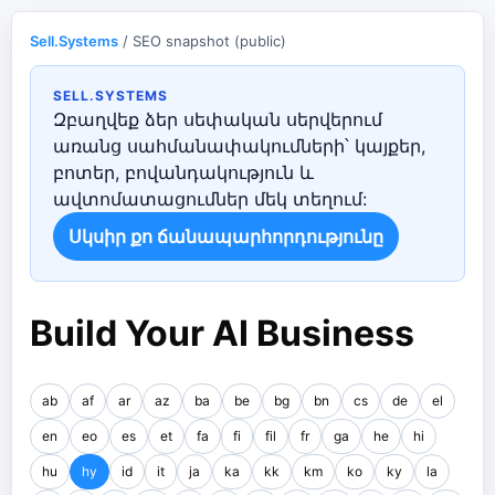
Sell.Systems
/ SEO snapshot (public)
SELL.SYSTEMS
Զբաղվեք ձեր սեփական սերվերում
առանց սահմանափակումների՝ կայքեր,
բոտեր, բովանդակություն և
ավտոմատացումներ մեկ տեղում:
Սկսիր քո ճանապարհորդությունը
Build Your AI Business
ab
af
ar
az
ba
be
bg
bn
cs
de
el
en
eo
es
et
fa
fi
fil
fr
ga
he
hi
hu
hy
id
it
ja
ka
kk
km
ko
ky
la