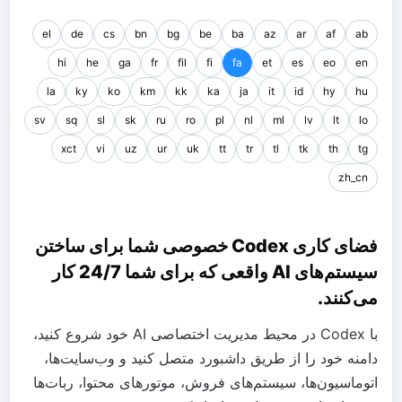
el
de
cs
bn
bg
be
ba
az
ar
af
ab
hi
he
ga
fr
fil
fi
fa
et
es
eo
en
la
ky
ko
km
kk
ka
ja
it
id
hy
hu
sv
sq
sl
sk
ru
ro
pl
nl
ml
lv
lt
lo
xct
vi
uz
ur
uk
tt
tr
tl
tk
th
tg
zh_cn
فضای کاری Codex خصوصی شما برای ساختن
سیستم‌های AI واقعی که برای شما 24/7 کار
می‌کنند.
با Codex در محیط مدیریت اختصاصی AI خود شروع کنید،
دامنه خود را از طریق داشبورد متصل کنید و وب‌سایت‌ها،
اتوماسیون‌ها، سیستم‌های فروش، موتورهای محتوا، ربات‌ها