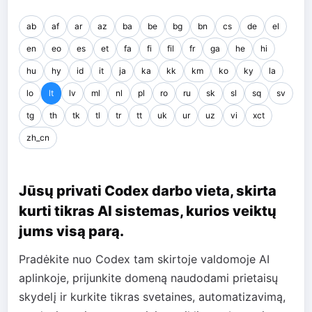
ab
af
ar
az
ba
be
bg
bn
cs
de
el
en
eo
es
et
fa
fi
fil
fr
ga
he
hi
hu
hy
id
it
ja
ka
kk
km
ko
ky
la
lo
lt
lv
ml
nl
pl
ro
ru
sk
sl
sq
sv
tg
th
tk
tl
tr
tt
uk
ur
uz
vi
xct
zh_cn
Jūsų privati ​​Codex darbo vieta, skirta
kurti tikras AI sistemas, kurios veiktų
jums visą parą.
Pradėkite nuo Codex tam skirtoje valdomoje AI
aplinkoje, prijunkite domeną naudodami prietaisų
skydelį ir kurkite tikras svetaines, automatizavimą,