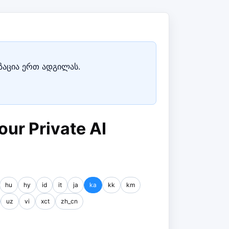
იზაცია ერთ ადგილას.
our Private AI
hu
hy
id
it
ja
ka
kk
km
uz
vi
xct
zh_cn