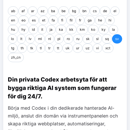
ab
af
ar
az
ba
be
bg
bn
cs
de
el
en
eo
es
et
fa
fi
fil
fr
ga
he
hi
hu
hy
id
it
ja
ka
kk
km
ko
ky
la
lo
lt
lv
ml
nl
pl
ro
ru
sk
sl
sq
sv
tg
th
tk
tl
tr
tt
uk
ur
uz
vi
xct
zh_cn
Din privata Codex arbetsyta för att
bygga riktiga AI system som fungerar
för dig 24/7.
Börja med Codex i din dedikerade hanterade AI-
miljö, anslut din domän via instrumentpanelen och
skapa riktiga webbplatser, automatiseringar,