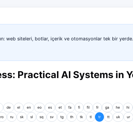
n: web siteleri, botlar, içerik ve otomasyonlar tek bir yerde
ss: Practical AI Systems in Y
de
el
en
eo
es
et
fa
fi
fil
fr
ga
he
hi
ro
ru
sk
sl
sq
sv
tg
th
tk
tl
tr
tt
uk
ur