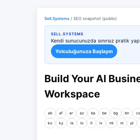
Sell.Systems
/ SEO snapshot (public)
SELL.SYSTEMS
Kendi sunucunuzda sınırsız pratik yapı
Yolculuğunuza Başlayın
Build Your AI Busine
Workspace
ab
af
ar
az
ba
be
bg
bn
cs
ko
ky
la
lo
lt
lv
ml
nl
pl