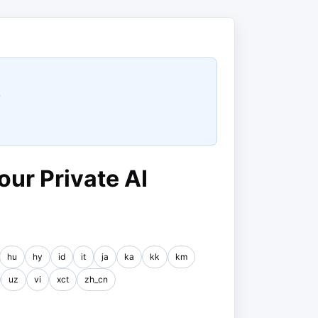
.
our Private AI
hu
hy
id
it
ja
ka
kk
km
uz
vi
xct
zh_cn