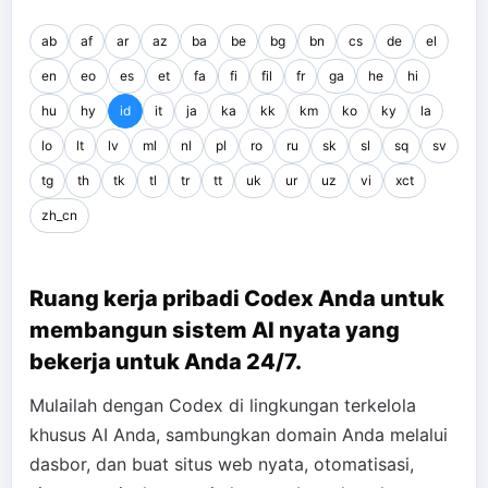
ab
af
ar
az
ba
be
bg
bn
cs
de
el
en
eo
es
et
fa
fi
fil
fr
ga
he
hi
hu
hy
id
it
ja
ka
kk
km
ko
ky
la
lo
lt
lv
ml
nl
pl
ro
ru
sk
sl
sq
sv
tg
th
tk
tl
tr
tt
uk
ur
uz
vi
xct
zh_cn
Ruang kerja pribadi Codex Anda untuk
membangun sistem AI nyata yang
bekerja untuk Anda 24/7.
Mulailah dengan Codex di lingkungan terkelola
khusus AI Anda, sambungkan domain Anda melalui
dasbor, dan buat situs web nyata, otomatisasi,