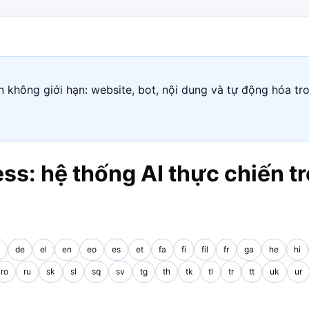
 không giới hạn: website, bot, nội dung và tự động hóa tr
ess: hệ thống AI thực chiến t
de
el
en
eo
es
et
fa
fi
fil
fr
ga
he
hi
ro
ru
sk
sl
sq
sv
tg
th
tk
tl
tr
tt
uk
ur