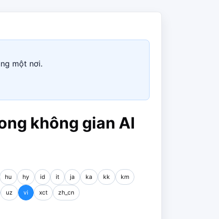
ong một nơi.
rong không gian AI
hu
hy
id
it
ja
ka
kk
km
uz
vi
xct
zh_cn