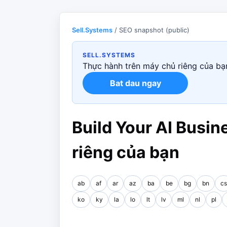
Sell.Systems
/ SEO snapshot (public)
SELL.SYSTEMS
Thực hành trên máy chủ riêng của bạn
Bat dau ngay
Build Your AI Busin
riêng của bạn
ab
af
ar
az
ba
be
bg
bn
cs
ko
ky
la
lo
lt
lv
ml
nl
pl