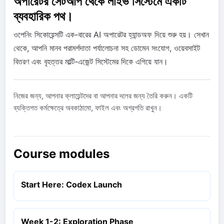
অপারেটর সেটআপ থেকে লাইভ সিস্টেমে একটি
ব্যবহারিক পথ।
ওপেনিং সিকোয়েন্সটি এক-বারের AI অপারেটর হ্যান্ডঅফ দিয়ে শুরু হয়। সেখান
থেকে, আপনি মানব পরামর্শদাতা পর্যালোচনা সহ ডোমেন সংযোগ, ওয়েবসাইট
বিতরণ এবং বৃহত্তর মাল্টি-এজেন্ট সিস্টেমের দিকে এগিয়ে যান।
নিজের জন্য, আপনার ক্লায়েন্টদের বা আপনার দলের জন্য তৈরি করুন। একটি
ব্যক্তিগত কর্মক্ষেত্রে অবকাঠামো, ফাইল এবং অগ্রগতি রাখুন।
Course modules
Start Here: Codex Launch
Week 1-2: Exploration Phase