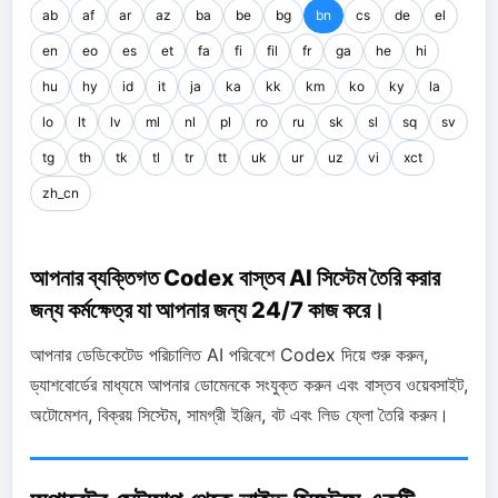
ab
af
ar
az
ba
be
bg
bn
cs
de
el
en
eo
es
et
fa
fi
fil
fr
ga
he
hi
hu
hy
id
it
ja
ka
kk
km
ko
ky
la
lo
lt
lv
ml
nl
pl
ro
ru
sk
sl
sq
sv
tg
th
tk
tl
tr
tt
uk
ur
uz
vi
xct
zh_cn
আপনার ব্যক্তিগত Codex বাস্তব AI সিস্টেম তৈরি করার
জন্য কর্মক্ষেত্র যা আপনার জন্য 24/7 কাজ করে।
আপনার ডেডিকেটেড পরিচালিত AI পরিবেশে Codex দিয়ে শুরু করুন,
ড্যাশবোর্ডের মাধ্যমে আপনার ডোমেনকে সংযুক্ত করুন এবং বাস্তব ওয়েবসাইট,
অটোমেশন, বিক্রয় সিস্টেম, সামগ্রী ইঞ্জিন, বট এবং লিড ফ্লো তৈরি করুন।