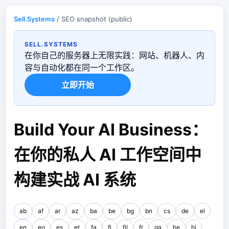
Sell.Systems
/ SEO snapshot (public)
SELL.SYSTEMS
在你自己的服务器上无限实践：网站、机器人、内
容与自动化都在同一个工作区。
立即开始
Build Your AI Business：
在你的私人 AI 工作空间中
构建实战 AI 系统
ab
af
ar
az
ba
be
bg
bn
cs
de
el
en
eo
es
et
fa
fi
fil
fr
ga
he
hi