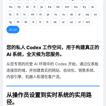
hu
hy
id
it
ja
ka
kk
km
ko
ky
la
lo
lt
lv
ml
nl
pl
ro
ru
sk
sl
sq
sv
tg
th
tk
tl
tr
tt
uk
ur
uz
vi
xct
zh_cn
您的私人 Codex 工作空间，用于构建真正的
AI 系统，全天候为您服务。
从您专用的托管 AI 环境中的 Codex 开始，通过仪表板
连接您的域，并创建真实的网站、自动化、销售系统、
内容引擎、机器人和潜在客户流。
从操作员设置到实时系统的实用路
径。