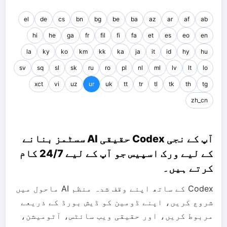
el
de
cs
bn
bg
be
ba
az
ar
af
ab
hi
he
ga
fr
fil
fi
fa
et
es
eo
en
la
ky
ko
km
kk
ka
ja
it
id
hy
hu
sv
sq
sl
sk
ru
ro
pl
nl
ml
lv
lt
lo
xct
vi
uz
ur
uk
tt
tr
tl
tk
th
tg
zh_cn
آپ کے نجی Codex حقیقی AI سسٹمز بنانے
کے لیے ورک اسپیس جو آپ کے لیے 24/7 کام
کرتے ہیں۔
Codex کے ساتھ اپنے وقف شدہ منظم AI ماحول میں
شروع کریں، اپنے ڈومین کو ڈیش بورڈ کے ذریعے
مربوط کریں، اور حقیقی ویب سائٹس، آٹومیشن،