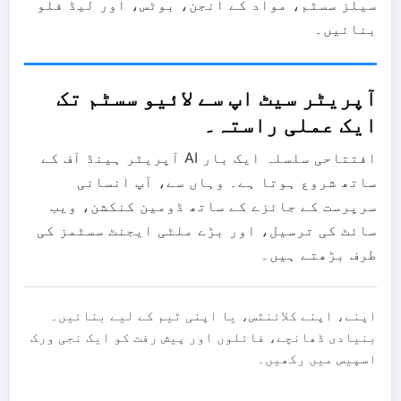
سیلز سسٹم، مواد کے انجن، بوٹس، اور لیڈ فلو
بنائیں۔
آپریٹر سیٹ اپ سے لائیو سسٹم تک
ایک عملی راستہ۔
افتتاحی سلسلہ ایک بار AI آپریٹر ہینڈ آف کے
ساتھ شروع ہوتا ہے۔ وہاں سے، آپ انسانی
سرپرست کے جائزے کے ساتھ ڈومین کنکشن، ویب
سائٹ کی ترسیل، اور بڑے ملٹی ایجنٹ سسٹمز کی
طرف بڑھتے ہیں۔
اپنے، اپنے کلائنٹس، یا اپنی ٹیم کے لیے بنائیں۔
بنیادی ڈھانچے، فائلوں اور پیش رفت کو ایک نجی ورک
اسپیس میں رکھیں۔