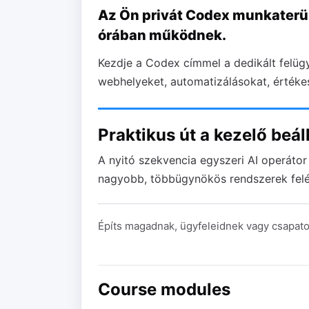
Az Ön privát Codex munkaterül
órában működnek.
Kezdje a Codex címmel a dedikált felügy
webhelyeket, automatizálásokat, értéke
Praktikus út a kezelő beáll
A nyitó szekvencia egyszeri AI operátor
nagyobb, többügynökös rendszerek felé 
Építs magadnak, ügyfeleidnek vagy csapatodn
Course modules