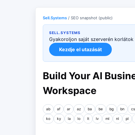
Sell.Systems
/ SEO snapshot (public)
SELL.SYSTEMS
Gyakoroljon saját szerverén korlátok
Kezdje el utazását
Build Your AI Busine
Workspace
ab
af
ar
az
ba
be
bg
bn
cs
ko
ky
la
lo
lt
lv
ml
nl
pl