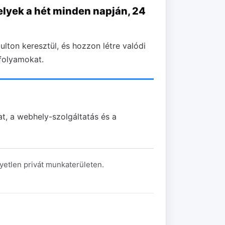
elyek a hét minden napján, 24
lton keresztül, és hozzon létre valódi
-folyamokat.
t, a webhely-szolgáltatás és a
gyetlen privát munkaterületen.