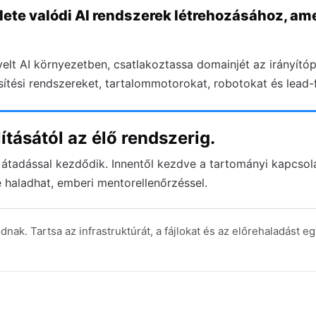
ete valódi AI rendszerek létrehozásához, am
elt AI környezetben, csatlakoztassa domainjét az irányítópu
sítési rendszereket, tartalommotorokat, robotokat és lead
ításától az élő rendszerig.
 átadással kezdődik. Innentől kezdve a tartományi kapcsola
haladhat, emberi mentorellenőrzéssel.
ak. Tartsa az infrastruktúrát, a fájlokat és az előrehaladást e