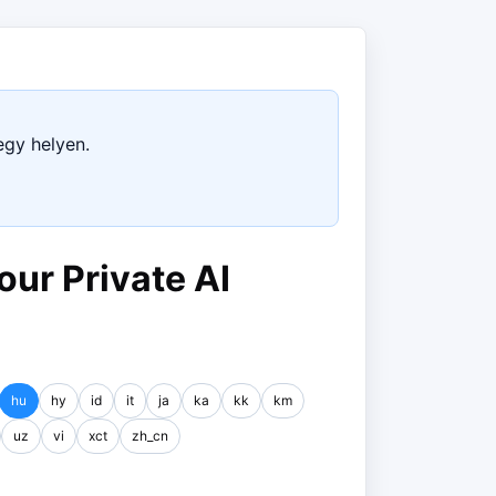
egy helyen.
our Private AI
hu
hy
id
it
ja
ka
kk
km
uz
vi
xct
zh_cn