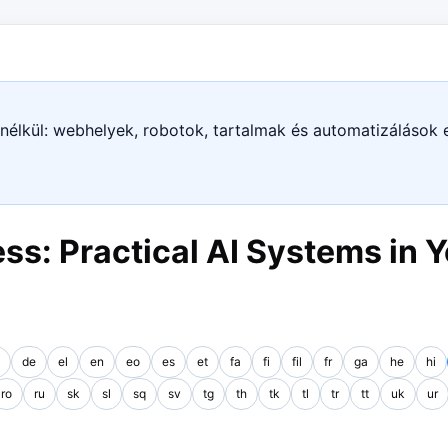
 nélkül: webhelyek, robotok, tartalmak és automatizálások 
ss: Practical AI Systems in Y
de
el
en
eo
es
et
fa
fi
fil
fr
ga
he
hi
ro
ru
sk
sl
sq
sv
tg
th
tk
tl
tr
tt
uk
ur