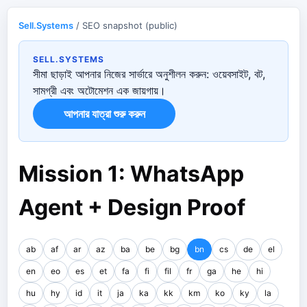
Sell.Systems
/ SEO snapshot (public)
SELL.SYSTEMS
সীমা ছাড়াই আপনার নিজের সার্ভারে অনুশীলন করুন: ওয়েবসাইট, বট,
সামগ্রী এবং অটোমেশন এক জায়গায়।
আপনার যাত্রা শুরু করুন
Mission 1: WhatsApp
Agent + Design Proof
ab
af
ar
az
ba
be
bg
bn
cs
de
el
en
eo
es
et
fa
fi
fil
fr
ga
he
hi
hu
hy
id
it
ja
ka
kk
km
ko
ky
la