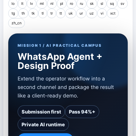
lo
lt
lv
ml
nl
pl
ro
ru
sk
sl
sq
sv
tg
th
tk
tl
tr
tt
uk
ur
uz
vi
xct
zh_cn
MISSION 1 / AI PRACTICAL CAMPUS
WhatsApp Agent +
Design Proof
Extend the operator workflow into a
second channel and package the result
like a client-ready demo.
Submission first
Pass 94%+
Private AI runtime