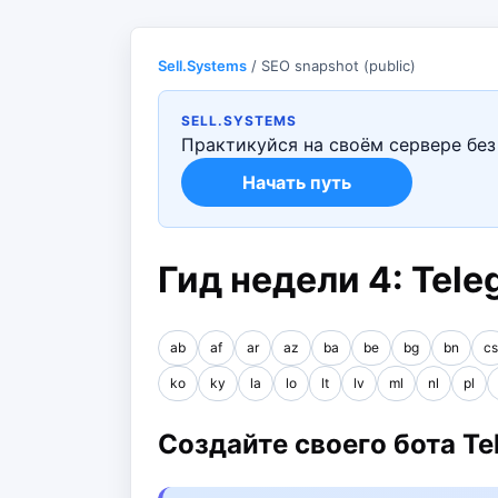
Sell.Systems
/ SEO snapshot (public)
SELL.SYSTEMS
Практикуйся на своём сервере без 
Начать путь
Гид недели 4: Tele
ab
af
ar
az
ba
be
bg
bn
cs
ko
ky
la
lo
lt
lv
ml
nl
pl
Создайте своего бота Te