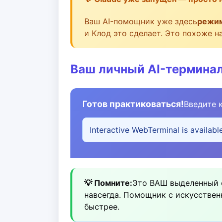
Ваш AI-помощник уже здесь
режим
и Клод это сделает. Это похоже 
Ваш личный AI-термина
Готов практиковаться!
Введите 
Interactive WebTerminal is availabl
💡 Помните:
Это ВАШ выделенный се
навсегда. Помощник с искусствен
быстрее.