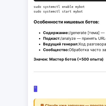
sudo systemctl enable mybot

Особенности нишевых ботов:
Содержание:
/generate [тема] —
Подкаст:
/analyze — принять UR
Ведущий генерал:
Ход разговор
Сообщество:
Обработка часто з
Значок: Мастер ботов (+500 опыта)
🖥️
💬 Claude уже запущен — просто 