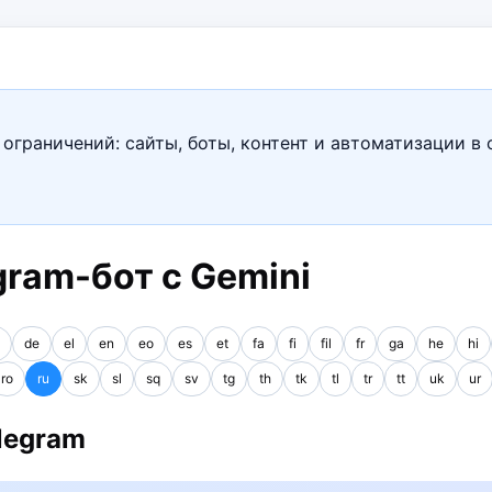
ограничений: сайты, боты, контент и автоматизации в 
gram-бот с Gemini
de
el
en
eo
es
et
fa
fi
fil
fr
ga
he
hi
ro
ru
sk
sl
sq
sv
tg
th
tk
tl
tr
tt
uk
ur
legram