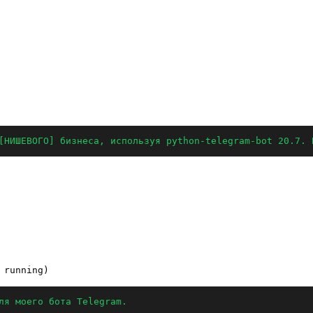
[НИШЕВОГО] бизнеса, используя python-telegram-bot 20.7. 
ля моего бота Telegram.