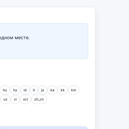
одном месте.
hu
hy
id
it
ja
ka
kk
km
uz
vi
xct
zh_cn