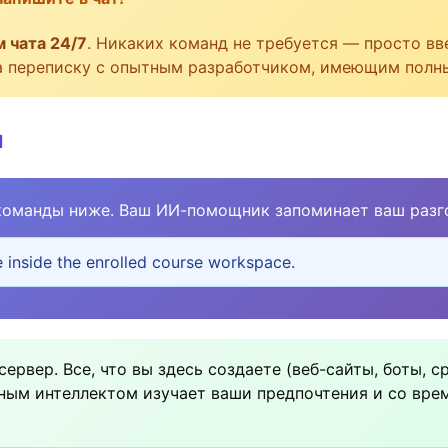
 чата 24/7
. Никаких команд не требуется — просто вве
на переписку с опытным разработчиком, имеющим полны
л
команды ниже. Ваш ИИ-помощник запоминает ваш разго
e inside the enrolled course workspace.
рвер. Все, что вы здесь создаете (веб-сайты, боты, с
ным интеллектом изучает ваши предпочтения и со вре