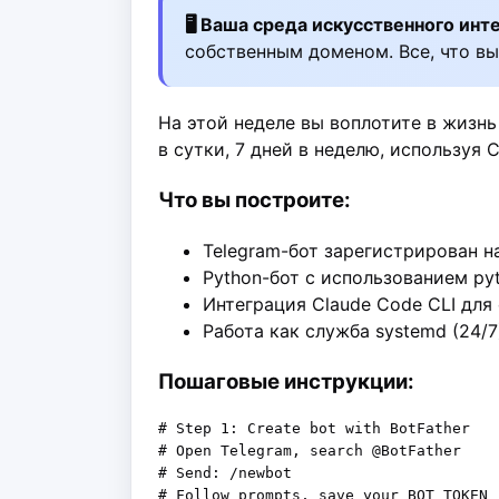
🖥️ Ваша среда искусственного инт
собственным доменом. Все, что вы
На этой неделе вы воплотите в жизнь
в сутки, 7 дней в неделю, используя 
Что вы построите:
Telegram-бот зарегистрирован н
Python-бот с использованием pyt
Интеграция Claude Code CLI для
Работа как служба systemd (24/7
Пошаговые инструкции:
# Step 1: Create bot with BotFather

# Open Telegram, search @BotFather

# Send: /newbot

# Follow prompts, save your BOT_TOKEN
