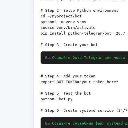
# Step 2: Setup Python environment

cd ~/myproject/bot

python3 -m venv venv

source venv/bin/activate

pip install python-telegram-bot==20.7

Вы:
Создайте бота Telegram для моего 
# Step 4: Add your token

export BOT_TOKEN="your_token_here"

# Step 5: Test the bot

python3 bot.py

Вы:
Создайте служебный файл systemd д