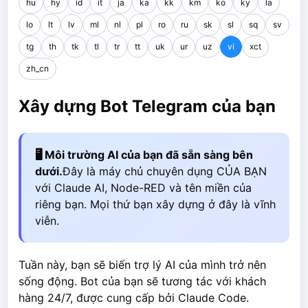
hu
hy
id
it
ja
ka
kk
km
ko
ky
la
lo
lt
lv
ml
nl
pl
ro
ru
sk
sl
sq
sv
tg
th
tk
tl
tr
tt
uk
ur
uz
vi
xct
zh_cn
Xây dựng Bot Telegram của bạn
🖥️ Môi trường AI của bạn đã sẵn sàng bên
dưới.
Đây là máy chủ chuyên dụng CỦA BẠN
với Claude AI, Node-RED và tên miền của
riêng bạn. Mọi thứ bạn xây dựng ở đây là vĩnh
viễn.
Tuần này, bạn sẽ biến trợ lý AI của mình trở nên
sống động. Bot của bạn sẽ tương tác với khách
hàng 24/7, được cung cấp bởi Claude Code.