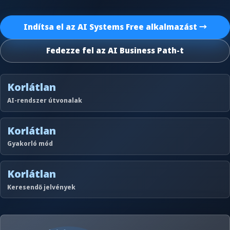
Indítsa el az AI Systems Free alkalmazást →
Fedezze fel az AI Business Path-t
Korlátlan
AI-rendszer útvonalak
Korlátlan
Gyakorló mód
Korlátlan
Keresendő jelvények