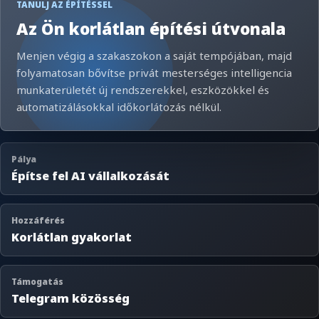
TANULJ AZ ÉPÍTÉSSEL
Az Ön korlátlan építési útvonala
Menjen végig a szakaszokon a saját tempójában, majd
folyamatosan bővítse privát mesterséges intelligencia
munkaterületét új rendszerekkel, eszközökkel és
automatizálásokkal időkorlátozás nélkül.
Pálya
Építse fel AI vállalkozását
Hozzáférés
Korlátlan gyakorlat
Támogatás
Telegram közösség