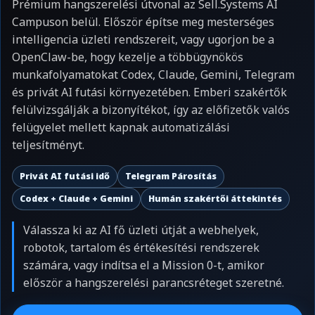
Prémium hangszerelési útvonal az Sell.Systems AI
Campuson belül. Először építse meg mesterséges
intelligencia üzleti rendszereit, vagy ugorjon be a
OpenClaw-be, hogy kezelje a többügynökös
munkafolyamatokat Codex, Claude, Gemini, Telegram
és privát AI futási környezetében. Emberi szakértők
felülvizsgálják a bizonyítékot, így az előfizetők valós
felügyelet mellett kapnak automatizálási
teljesítményt.
Privát AI futási idő
Telegram Párosítás
Codex + Claude + Gemini
Humán szakértői áttekintés
Válassza ki az AI fő üzleti útját a webhelyek,
robotok, tartalom és értékesítési rendszerek
számára, vagy indítsa el a Mission 0-t, amikor
először a hangszerelési parancsréteget szeretné.