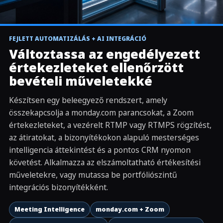
IGAZI KEZELŐ FUTÁS
FEJLETT AUTOMATIZÁLÁS + AI INTEGRÁCIÓ
CRM parancs az értekezlethez, az átirathoz, a
▶
Változtassa az engedélyezett
mesterséges intelligencia áttekintéséhez és a
visszaíráshoz
értekezleteket ellenőrzött
bevételi műveletekké
Készítsen egy beleegyező rendszert, amely
összekapcsolja a monday.com parancsokat, a Zoom
értekezleteket, a vezérelt RTMP vagy RTMPS rögzítést,
az átiratokat, a bizonyítékokon alapuló mesterséges
intelligencia áttekintést és a pontos CRM nyomon
követést. Alkalmazza az elszámoltatható értékesítési
műveletekre, vagy mutassa be portfóliószintű
integrációs bizonyítékként.
Meeting Intelligence
monday.com + Zoom