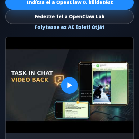
Indítsa el a OpenClaw 0. küldetést
Fedezze fel a OpenClaw Lab
Folytassa az AI üzleti útját
▶