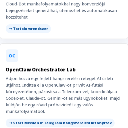
Cloud-Bot munkafolyamatokkal nagy konverziójú
bejegyzéseket generálhat, ütemezhet és automatikusan
közzétehet.
→ Tartalomrendszer
OC
OpenClaw Orchestrator Lab
Adjon hozzá egy fejlett hangszerelési réteget AI üzleti
útjához. Indítsa el a OpenClaw-ot privát AI-futási
környezetében, párosítsa a Telegram-vel, koordinálja a
Codex-et, Claude-ot, Gemini-ot és más ügynököket, majd
küldjön be egy rövid próbavideót egy valós
munkafolyamatból.
→ Start Mission 0: Telegram hangszerelési bizonyíték