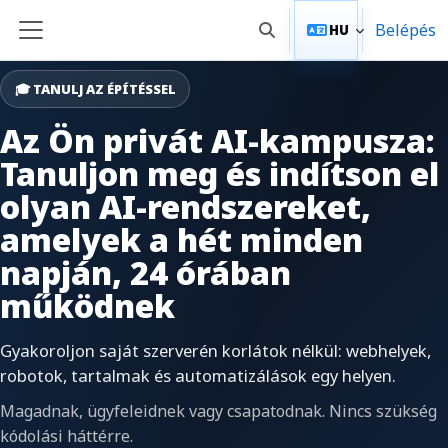
Tovább a fő tartalomhoz
Belépés
HU
Keresési bemeneti adatok
Oldalpanel
🎓 TANULJ AZ ÉPÍTÉSSEL
Az Ön privát AI-kampusza:
Tanuljon meg és indítson el
olyan AI-rendszereket,
amelyek a hét minden
napján, 24 órában
működnek
Gyakoroljon saját szerverén korlátok nélkül: webhelyek,
robotok, tartalmak és automatizálások egy helyen.
Magadnak, ügyfeleidnek vagy csapatodnak. Nincs szükség
kódolási háttérre.