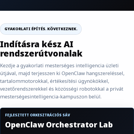
GYAKORLATI ÉPÍTÉS. KÖVETKEZNEK.
Indításra kész AI
rendszerútvonalak
Kezdje a gyakorlati mesterséges intelligencia üzleti
útjával, majd terjesszen ki OpenClaw hangszereléssel,
tartalommotorokkal, értékesítési ügynökökkel,
vezetőrendszerekkel és közösségi robotokkal a privát
mesterségesintelligencia-kampuszon belül.
FEJLESZTETT ORKESZTRÁCIÓS SÁV
OpenClaw Orchestrator Lab