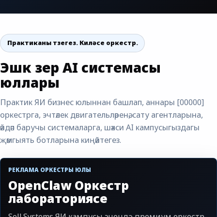
Практиканы төзегез. Киләсе оркестр.
Эшкә әзер AI системасы
юллары
Практик ЯИ бизнес юлыннан башлап, аннары [00000]
оркестрга, эчтәлек двигательләренә, сату агентларына,
әйдәп баручы системаларга, шәхси AI кампусыгыздагы
җәмгыять ботларына киңәйтегез.
РЕКЛАМА ОРКЕСТРЫ ЮЛЫ
OpenClaw Оркестр
лабораториясе
Sell.Systems ЯИ кампусы эчендә премиум оркестр