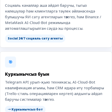
Социаль каналлар аша әйдәп баручы, тыгыз
килешүләр һәм клиентларга тәүлек әйләнәсендә
булышучы ЯИ сату агентларын төзегез, һәм Binance /
MetaMask AI-Cloud-Bot режимында
автоматлаштырылган сәүдә эш процессы.
Social 24/7 социаль сату агенты
🎯
Куркынычсыз буын
Telegram API урып-җыю техникасы, AI-Cloud-Bot
квалификация агымы, һәм CRM идарә итү торбалары
(Trello-стиль операцияләрен кертеп) алдынгы әйдәп
баручы системалар төзегез.
→ Куркынычсыз бот