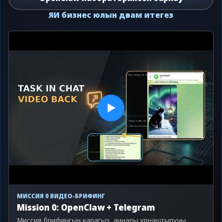
ЯИ бизнес юлын дәвам итегез
▶
МИССИЯ 0 ВИДЕО-БРИФИНГ
Mission 0: OpenClaw + Telegram
Миссия брифингын карагыз, аннары урнаштыручы