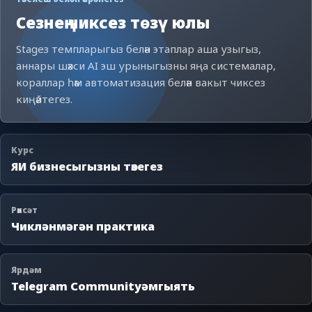
Сезнең чиксез төзү юлы
Stageз темпларыгыз белән этаплар аша узыгыз,
аннары шәхси AI эш урыныгызны яңа системалар,
кораллар һәм автоматизация белән вакыт чиксез
киңәйтегез.
Курс
ЯИ бизнесыгызны төзегез
Рөхсәт
Чикләнмәгән практика
Ярдәм
Telegram Communityәмгыять