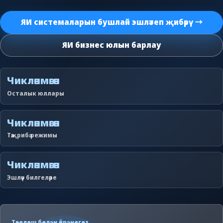
ЯИ системаларын бушлай эшләтеп җибәрү →
ЯИ бизнес юлын барлау
Чикләнмәгән
Осталык юллары
Чикләнмәгән
Тәҗрибә режимы
Чикләнмәгән
Эшләү билгеләре
Төзелеш белән өйрәнегез