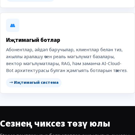
👥
Иҗтимагый ботлар
Абонентлар, әйдәп баручылар, клиентлар белән тиз,
акыллы аралашу өчен реаль мәгълүмат базалары,
вектор мәгълүматлары, RAG, һәм заманча AI-Cloud-
Bot архитектурасы булган җәмгыять ботларын төзегез.
→ Иҗтимагый система
Сезнең чиксез төзү юлы