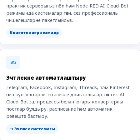
практик серверыгыз n8n һәм Node-RED AI-Cloud-Bot
режимында системалар төзи, сез профессиональ
чишелешләрне пакетлыйсыз.
Клиентка әзер хезмәтләр
✍️
Эчтәлекне автоматлаштыру
Telegram, Facebook, Instagram, Threads, һәм Pinterest
өчен күп челтәрле эчтәлекле двигательләр төзегез. AI-
Cloud-Bot эш процессы белән югары конвертерлы
постлар булдыру, расписание һәм автоматик
рәвештә бастыру.
→ Эчтәлек системасы