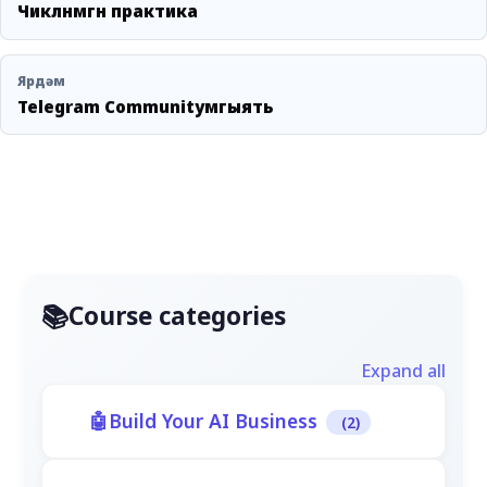
Чикләнмәгән практика
Ярдәм
Telegram Communityәмгыять
Course categories
Expand all
Build Your AI Business
(2)