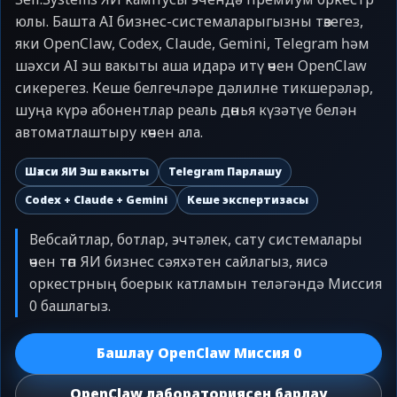
юлы. Башта AI бизнес-системаларыгызны төзегез,
яки OpenClaw, Codex, Claude, Gemini, Telegram һәм
шәхси AI эш вакыты аша идарә итү өчен OpenClaw
сикерегез. Кеше белгечләре дәлилне тикшерәләр,
шуңа күрә абонентлар реаль дөнья күзәтүе белән
автоматлаштыру көчен ала.
Шәхси ЯИ Эш вакыты
Telegram Парлашу
Codex + Claude + Gemini
Кеше экспертизасы
Вебсайтлар, ботлар, эчтәлек, сату системалары
өчен төп ЯИ бизнес сәяхәтен сайлагыз, яисә
оркестрның боерык катламын теләгәндә Миссия
0 башлагыз.
Башлау OpenClaw Миссия 0
OpenClaw лабораториясен барлау