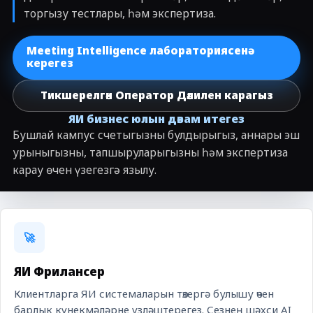
торгызу тестлары, һәм экспертиза.
Meeting Intelligence лабораториясенә
керегез
Тикшерелгән Оператор Дәлилен карагыз
ЯИ бизнес юлын дәвам итегез
Бушлай кампус счетыгызны булдырыгыз, аннары эш
урыныгызны, тапшыруларыгызны һәм экспертиза
карау өчен үзегезгә язылу.
🚀
ЯИ Фрилансер
Клиентларга ЯИ системаларын төзергә булышу өчен
барлык күнекмәләрне үзләштерегез. Сезнең шәхси AI