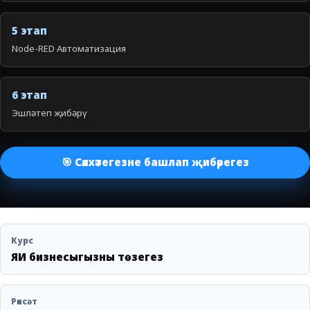
5 этап
Node-RED Автоматизация
6 этап
Эшләтеп җибәрү
🎯 Сәяхәтегезне башлап җибәрегез
Курс
ЯИ бизнесыгызны төзегез
Рөхсәт