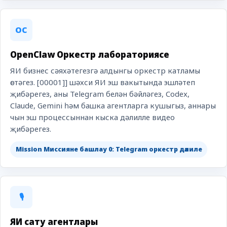
OC
OpenClaw Оркестр лабораториясе
ЯИ бизнес сәяхәтегезгә алдынгы оркестр катламы
өстәгез. [00001]] шәхси ЯИ эш вакытында эшләтеп
җибәрегез, аны Telegram белән бәйләгез, Codex,
Claude, Gemini һәм башка агентларга кушыгыз, аннары
чын эш процессыннан кыска дәлилле видео
җибәрегез.
Mission Миссияне башлау 0: Telegram оркестр дәлиле
🎙️
ЯИ сату агентлары