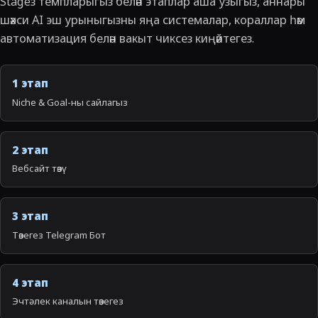
Stageз темпларыгыз белән этаплар аша узыгыз, аннары
шәхси AI эш урыныгызны яңа системалар, кораллар һәм
автоматизация белән вакыт чиксез киңәйтегез.
1 этап
Niche & Goal-ны сайлагыз
2 этап
Вебсайт төзү
3 этап
Төзегез Telegram Бот
4 этап
Эчтәлек каналын төзегез