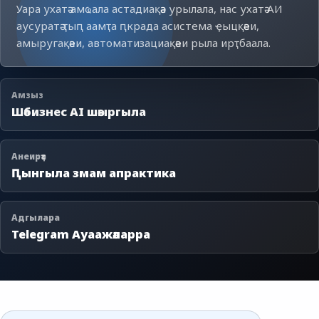
Уара ухатә амҩала астадиақәа урылала, нас ухатә АИ
аусуратә ҭыԥ аамҭа ԥкрада асистема ҿыцқәеи,
амыругақәеи, автоматизациақәеи рыла ирҭбаала.
Амзыз
Шәбизнес AI шәыргыла
Анеирҭа
Ԥынгыла змам апрактика
Адгылара
Telegram Ауаажәларра