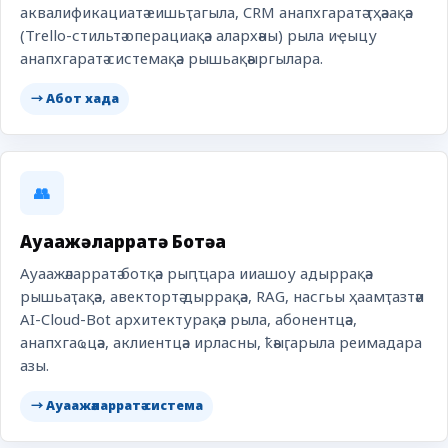
аквалификациатә еишьҭагыла, CRM анапхгаратә ҭҳәаақәа
(Trello-стильтә операциақәа алархәны) рыла иҿыцу
анапхгаратә системақәа рышьақәыргылара.
→ Абот хада
👥
Ауаажәларратә Ботқәа
Ауаажәларратә ботқәа рыԥҵара ииашоу адыррақәа
рышьаҭақәа, авектортә дыррақәа, RAG, насгьы ҳаамҭазтәи
AI-Cloud-Bot архитектурақәа рыла, абонентцәа,
анапхгаҩцәа, аклиентцәа ирласны, ҟәыӷарыла реимадара
азы.
→ Ауаажәларратә система