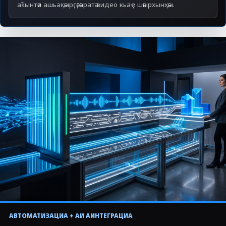
аҟынтәи ашьақәырӷәӷәаратә видео кьаҿ шәырхынҳәы.
АОПЕРАТОР ИАХЫРТЫЗ
АВТОМАТИЗАЦИА + АИ АИНТЕГРАЦИА
▶
CRM адҵа аиԥылара, атранскрипциа, АИ ахәаԥшра,