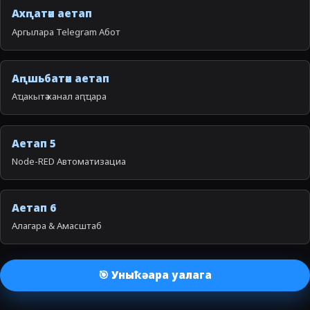
Ахԥатәи аетап
Аргылара Telegram Абот
Аԥшьбатәи аетап
Аҵакытә канал аԥҵара
Аетап 5
Node-RED Автоматизациа
Аетап 6
Алагара & Амасштаб
🎯 Уныҟәара уалага