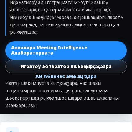
иԥхьагылоу аинтеграциатә мҩоуп: ииашоу
адаптаторқәа, адетерминисттә хылаԥшрақәа,
иӷәӷәоу ашьақәырӷәӷәарақәа, аиҭашьақәыргыларатә
ԥышәарақәа, насгьы ауаҩытәыҩсатә експертцәа
рыхәаԥшра.
Аҩналара Meeting Intelligence
Алабораториатә
Игәаҭоу аоператор ишьақәырӷәӷәара
АИ Абизнес амҩа ацҵара
Иаԥҵа шәкампустә хыԥхьаӡара, нас шәхы
шәҭашәырҩы, шәусуратә ҭыԥ, шәнапынҵақәа,
шәекспертцәа рыхәаԥшра шәара ишәыдҳәаланы
иаанхарц азы.