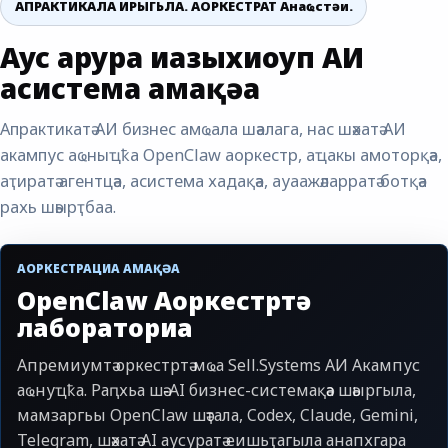
АПРАКТИКАЛА ИРЫГЬЛА. АОРКЕСТРАТ Анаҩстәи.
Аус арура иазыхиоуп АИ
асистема амҩақәа
Апрактикатә АИ бизнес амҩала шәалага, нас шәхатә АИ
акампус аҩныҵҟа OpenClaw аоркестр, аҵакы амоторқәа,
аҭиратә агентцәа, асистема хадақәа, ауаажәларратә ботқәа
рахь шәырҭбаа.
АОРКЕСТРАЦИА АМАҚӘА
OpenClaw Аоркестртә
лабораториа
Апремиумтә оркестртә мҩа Sell.Systems АИ Акампус
аҩнуҵҟа. Раԥхьа шә-AI бизнес-системақәа шәыргыла,
мамзаргьы OpenClaw шәҭала, Codex, Claude, Gemini,
Telegram, шәхатә AI аусуратә еишьҭагыла анапхгара