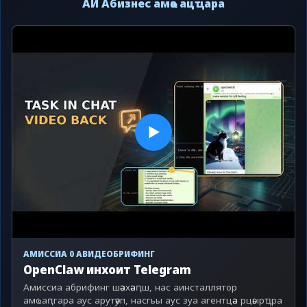
АИ Абизнес амҩа ацҵара
▶
АМИССИА 0 АВИДЕОБРИФИНГ
OpenClaw инхоит Telegram
Амиссиа абрифинг шәахәаԥш, нас аинсталлятор
амҩаԥгара аус арутәуп, насгьы аус зуа агентцәа рцәырҵра