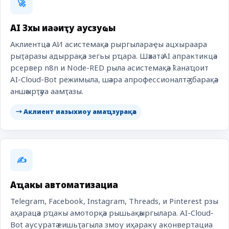
🚀
AI Зхы иақәиҭу аусзуҩы
Аклиентцәа АИ асистемақәа рыргылараҿы ацхыраара
рыҭаразы адыррақәа зегьы рҵара. Шәхатә AI апрактикцәа
рсервер n8n и Node-RED рыла асистемақәа ҟанаҵоит
AI-Cloud-Bot режимыла, шәара апрофессионалтә ӡбарақәа
аншәырҭәуа аамҭазы.
→ Аклиент иазыхиоу амаҵзурақәа
✍️
Аҵакы автоматизациа
Telegram, Facebook, Instagram, Threads, и Pinterest рзы
аҳарацәа рҵакы амоторқәа рышьақәыргылара. AI-Cloud-
Bot аусуратә еишьҭагыла змоу иҳараку аконвертациа