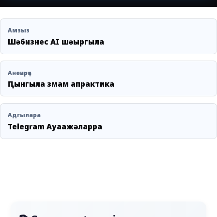
Амзыз
Шәбизнес AI шәыргыла
Анеирҭа
Ԥынгыла змам апрактика
Адгылара
Telegram Ауаажәларра