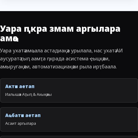
Уара ԥкра змам аргылара
амҩа
Уара ухатә амҩала астадиақәа урылала, нас ухатә АИ
аусуратә ҭыԥ аамҭа ԥкрада асистема ҿыцқәеи,
амыругақәеи, автоматизациақәеи рыла ирҭбаала.
Актәи аетап
Иалышәх Аҭыԥ & Ахықәкы
Аҩбатәи аетап
Асаит аргылара