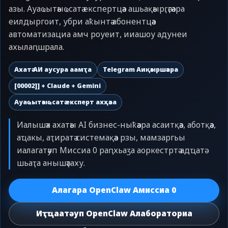
азы. Ауаҩытәыҩсатә експертцәа ашьақәырӷәӷәара
еилдыргоит, убри аҟынтә абонентцәа
автоматизациа амч роуеит, ииашоу адунеи
ахылаԥшрала.
Ахатә АИ аусура аамҭа
Telegram Аиқәыршәара
[00002]] + Claude + Gemini
Ауаҩытәыҩсатә експерт ахҳәаа
Иалышәх ахатәы AI бизнес-ныҟәара асаитқәа, аботқәа,
аҵакы, аҭиратә системақәа рзы, мамзаргьы
иалагатәуп Миссиа 0 раԥхьаӡа аоркестртә адҵатә
шьаҭа анышәҭаху.
Алагара OpenClaw Амиссиа 0
Иҭҵаатәуп OpenClaw Алабораториа