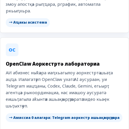
змоу апостқәа рыԥҵара, рграфик, автоматла
ркьыԥхьра.
→ Аҵакы асистема
OC
OpenClaw Аоркестртә лабораториа
АИ абизнес ныҟәара иаԥхьагылоу аоркестртә шьаҭа
ацҵа. Иалагатәуп OpenClaw ухатә AI аусураан, уи
Telegram иацҵаны, Codex, Claude, Gemini, егьырҭ
агентцәа рыкоординациа, нас ииашоу аусуратә
еишьҭагыла аҟынтәи ашьақәырӷәӷәаратә видео кьаҿк
шьҭыхтәуп.
→ Амиссиа 0 алагара: Telegram аоркестр ашьақәырӷәӷәара