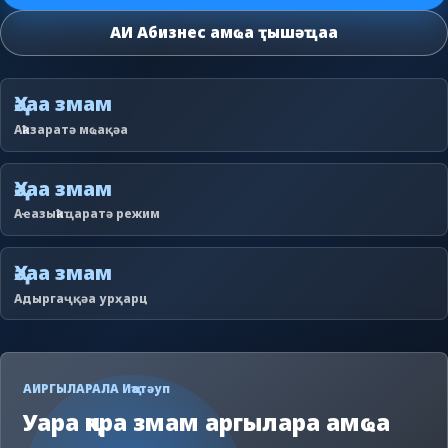
АИ Абизнес амҩа ҭышәҵаа
Ҳәаа змам
Аҟазаратә мҩақәа
Ҳәаа змам
Аҽазыҟаҵаратә режим
Ҳәаа змам
Адыргаҷқәа урҳарц
АИРГЫЛАРАЛА Иҵатәуп
Уара ԥкра змам аргылара амҩа