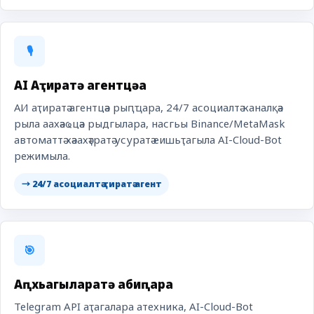
🎙️
AI Аҭиратә агентцәа
АИ аҭиратә агентцәа рыԥҵара, 24/7 асоциалтә каналқәа
рыла аахәаҩцәа рыдгылара, насгьы Binance/MetaMask
автоматтә хәаахәҭратә усуратә еишьҭагыла AI-Cloud-Bot
режимыла.
→ 24/7 асоциалтә ҭиратә агент
🎯
Аԥхьагыларатә абиԥара
Telegram API аҭагалара атехника, AI-Cloud-Bot