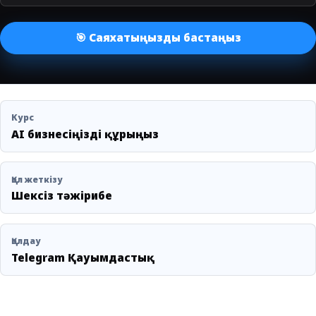
🎯 Саяхатыңызды бастаңыз
Курс
AI бизнесіңізді құрыңыз
Қол жеткізу
Шексіз тәжірибе
Қолдау
Telegram Қауымдастық