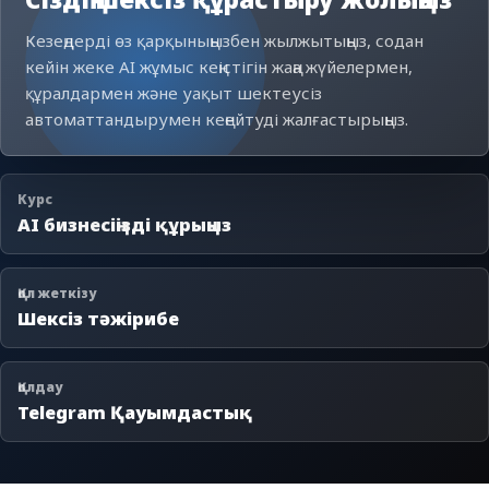
Кезеңдерді өз қарқыныңызбен жылжытыңыз, содан
кейін жеке AI жұмыс кеңістігін жаңа жүйелермен,
құралдармен және уақыт шектеусіз
автоматтандырумен кеңейтуді жалғастырыңыз.
Курс
AI бизнесіңізді құрыңыз
Қол жеткізу
Шексіз тәжірибе
Қолдау
Telegram Қауымдастық