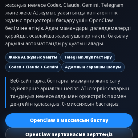
жасаңыз немесе Codex, Claude, Gemini, Telegram
және жеке AI жұмыс уақытында көп агенттік
жұмыс процестерін басқару үшін OpenClaw
бөліміне өтіңіз. Адам мамандары дәлелдемелерді
қарайды, осылайша жазылушылар нақты бақылау
арқылы автоматтандыру қуатын алады.
Жеке AI жұмыс уақыты
Telegram Жұптастыру
Codex + Claude + Gemini
Адамның сарапшы шолуы
Веб-сайттарға, боттарға, мазмұнға және сату
жүйелеріне арналған негізгі AI іскерлік сапарын
таңдаңыз немесе алдымен оркестрлік пәрмен
деңгейін қаласаңыз, 0-миссиясын бастаңыз.
OpenClaw 0 миссиясын бастау
OpenClaw зертханасын зерттеңіз