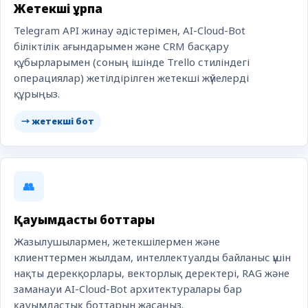
Жетекші ұрпақ
Telegram API жинау әдістерімен, AI-Cloud-Bot
біліктілік ағындарымен және CRM басқару
құбырларымен (соның ішінде Trello стиліндегі
операциялар) жетілдірілген жетекші жүйелерді
құрыңыз.
→ жетекші бот
👥
Қауымдастық боттары
Жазылушылармен, жетекшілермен және
клиенттермен жылдам, интеллектуалды байланыс үшін
нақты дерекқорлары, векторлық деректері, RAG және
заманауи AI-Cloud-Bot архитектуралары бар
қауымдастық боттарын жасаңыз.