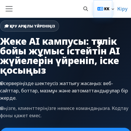
Негізгі мазмұнға
Кіру
KK
Toggle search input
Side panel
🎓 ҚҰРУ АРҚЫЛЫ ҮЙРЕНІҢІЗ
Жеке AI кампусы: тәулік
бойы жұмыс істейтін AI
жүйелерін үйреніп, іске
қосыңыз
Өз серверіңізде шектеусіз жаттығу жасаңыз: веб-
сайттар, боттар, мазмұн және автоматтандырулар бір
жерде.
Өзіңізге, клиенттеріңізге немесе командаңызға. Кодтау
фоны қажет емес.