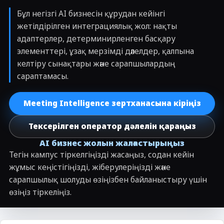
Бұл негізгі AI бизнесін құрудан кейінгі
жетілдірілген интеграциялық жол: нақты
адаптерлер, детерминирленген басқару
элементтері, ұзақ мерзімді дәлелдер, қалпына
келтіру сынақтары және сарапшылардың
сараптамасы.
Meeting Intelligence зертханасына кіріңіз
Тексерілген оператор дәлелін қараңыз
AI бизнес жолын жалғастырыңыз
Тегін кампус тіркелгіңізді жасаңыз, содан кейін
жұмыс кеңістігіңізді, жіберулеріңізді және
сарапшылық шолуды өзіңізбен байланыстыру үшін
өзіңіз тіркеліңіз.