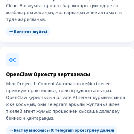
Cloud-Bot жұмыс процесі бар жоғары түрлендіретін
жазбаларды жасаңыз, жоспарлаңыз және автоматты
түрде жариялаңыз.
→ Контент жүйесі
OC
OpenClaw Оркестр зертханасы
Mini-Project 1: Content Automation кейінгі келесі
премиум практикалық тректің құлпын ашыңыз.
OpenClaw құрылғысын private AI server құрылғысында
іске қосыңыз, оны Telegram арқылы жұптаңыз және
тікелей агент жұмыс процесінен қысқаша дәлелдеу
бейнесін қайтарыңыз.
→ Бастау миссиясы 0: Telegram оркестрлеу дәлелі