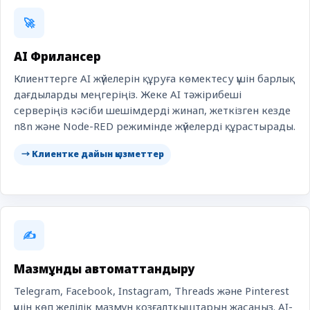
🚀
AI Фрилансер
Клиенттерге AI жүйелерін құруға көмектесу үшін барлық
дағдыларды меңгеріңіз. Жеке AI тәжірибеші
серверіңіз кәсіби шешімдерді жинап, жеткізген кезде
n8n және Node-RED режимінде жүйелерді құрастырады.
→ Клиентке дайын қызметтер
✍️
Мазмұнды автоматтандыру
Telegram, Facebook, Instagram, Threads және Pinterest
үшін көп желілік мазмұн қозғалтқыштарын жасаңыз. AI-