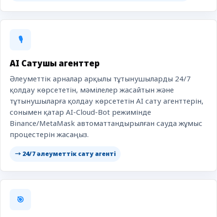
🎙️
AI Сатушы агенттер
Әлеуметтік арналар арқылы тұтынушыларды 24/7
қолдау көрсететін, мәмілелер жасайтын және
тұтынушыларға қолдау көрсететін AI сату агенттерін,
сонымен қатар AI-Cloud-Bot режимінде
Binance/MetaMask автоматтандырылған сауда жұмыс
процестерін жасаңыз.
→ 24/7 әлеуметтік сату агенті
🎯