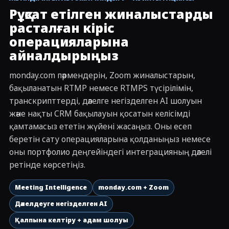
▶
CRM жиналысқа, транскрипцияға, AI шолуына және
Рұқсат етілген жиналыстарды
кері жазуға арналған пәрмен
расталған кіріс
операцияларына
айналдырыңыз
monday.com пәрмендерін, Zoom жиналыстарын,
бақыланатын RTMP немесе RTMPS түсірілімін,
транскрипттерді, дәлелге негізделген AI шолуын
және нақты CRM бақылауын қосатын келісімді
қамтамасыз ететін жүйені жасаңыз. Оны есеп
беретін сату операцияларына қолданыңыз немесе
оны портфолио деңгейіндегі интеграцияның дәлелі
ретінде көрсетіңіз.
Meeting Intelligence
monday.com + Zoom
Дәлелдеуге негізделген AI
Қалпына келтіру + адам шолуы