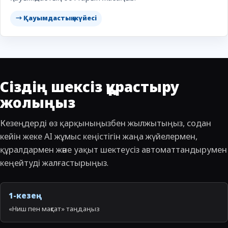
→ Қауымдастық жүйесі
Сіздің шексіз құрастыру
жолыңыз
Кезеңдерді өз қарқыныңызбен жылжытыңыз, содан
кейін жеке AI жұмыс кеңістігін жаңа жүйелермен,
құралдармен және уақыт шектеусіз автоматтандырумен
кеңейтуді жалғастырыңыз.
1-кезең
«Ниш пен мақсат» таңдаңыз