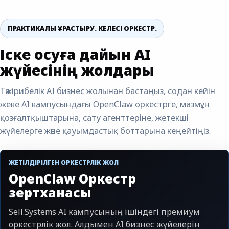
ПРАКТИКАЛЫҚ ҚҰРАСТЫРУ. КЕЛЕСІ ОРКЕСТР.
Іске қосуға дайын AI
жүйесінің жолдары
Тәжірибелік AI бизнес жолынан бастаңыз, содан кейін
жеке AI кампусындағы OpenClaw оркестрге, мазмұн
қозғалтқыштарына, сату агенттеріне, жетекші
жүйелерге және қауымдастық боттарына кеңейтіңіз.
ЖЕТІЛДІРІЛГЕН ОРКЕСТРЛІК ЖОЛ
OpenClaw Оркестр
зертханасы
Sell.Systems AI кампусының ішіндегі премиум
оркестрлік жол. Алдымен AI бизнес жүйелерін