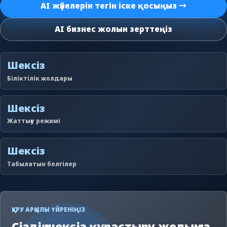
AI жүйелерін тегін іске қосыңыз →
AI бизнес жолын зерттеңіз
Шексіз
Біліктілік жолдары
Шексіз
Жаттығу режимі
Шексіз
Табылатын белгілер
ҚҰРУ АРҚЫЛЫ ҮЙРЕНІҢІЗ
Сіздің шексіз құрастыру жолыңыз