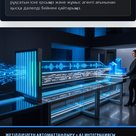
рұқсатын іске қосыңыз және жұмыс агенті ағынынан
қысқа дәлелді бейнені қайтарыңыз.
НАҒЫЗ ОПЕРАТОР ЖАСАУ
ЖЕТІЛДІРІЛГЕН АВТОМАТТАНДЫРУ + AI ИНТЕГРАЦИЯСЫ