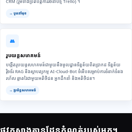
CRM (រួមទាំងប្រតិបត្តិការរចនាប័ទ្ម Trello) ។
→ បូតនាំមុខ
👥
រូបយន្តសហគមន៍
បង្កើតរូបយន្តសហគមន៍ជាមួយនឹងមូលដ្ឋានទិន្នន័យពិតប្រាកដ ទិន្នន័យ
វ៉ិចទ័រ RAG និងស្ថាបត្យកម្ម AI-Cloud-Bot ទំនើបសម្រាប់ការទំនាក់ទំនង
រហ័ស ឆ្លាតវៃជាមួយអតិថិជន អ្នកដឹកនាំ និងអតិថិជន។
→ ប្រព័ន្ធសហគមន៍
ផ្លូវកសាងគ្មានដែនកំណត់របស់អ្នក។