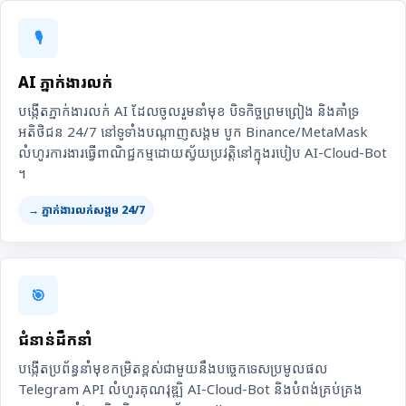
🎙️
AI ភ្នាក់ងារលក់
បង្កើតភ្នាក់ងារលក់ AI ដែលចូលរួមនាំមុខ បិទកិច្ចព្រមព្រៀង និងគាំទ្រ
អតិថិជន 24/7 នៅទូទាំងបណ្តាញសង្គម បូក Binance/MetaMask
លំហូរការងារធ្វើពាណិជ្ជកម្មដោយស្វ័យប្រវត្តិនៅក្នុងរបៀប AI-Cloud-Bot
។
→ ភ្នាក់ងារលក់សង្គម 24/7
🎯
ជំនាន់ដឹកនាំ
បង្កើតប្រព័ន្ធនាំមុខកម្រិតខ្ពស់ជាមួយនឹងបច្ចេកទេសប្រមូលផល
Telegram API លំហូរគុណវុឌ្ឍិ AI-Cloud-Bot និងបំពង់គ្រប់គ្រង