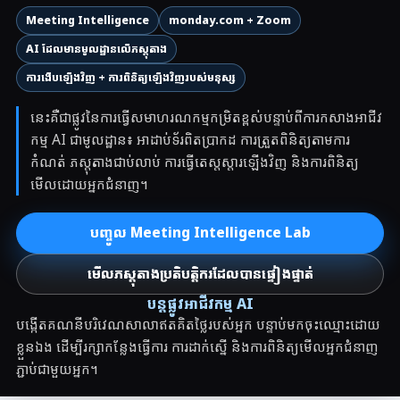
Meeting Intelligence
monday.com + Zoom
AI ដែលមានមូលដ្ឋានលើភស្តុតាង
ការងើបឡើងវិញ + ការពិនិត្យឡើងវិញរបស់មនុស្ស
នេះគឺជាផ្លូវនៃការធ្វើសមាហរណកម្មកម្រិតខ្ពស់បន្ទាប់ពីការកសាងអាជីវ
កម្ម AI ជាមូលដ្ឋាន៖ អាដាប់ទ័រពិតប្រាកដ ការត្រួតពិនិត្យតាមការ
កំណត់ ភស្តុតាងជាប់លាប់ ការធ្វើតេស្តស្តារឡើងវិញ និងការពិនិត្យ
មើលដោយអ្នកជំនាញ។
បញ្ចូល Meeting Intelligence Lab
មើលភស្តុតាងប្រតិបត្តិករដែលបានផ្ទៀងផ្ទាត់
បន្តផ្លូវអាជីវកម្ម AI
បង្កើតគណនីបរិវេណសាលាឥតគិតថ្លៃរបស់អ្នក បន្ទាប់មកចុះឈ្មោះដោយ
ខ្លួនឯង ដើម្បីរក្សាកន្លែងធ្វើការ ការដាក់ស្នើ និងការពិនិត្យមើលអ្នកជំនាញ
ភ្ជាប់ជាមួយអ្នក។