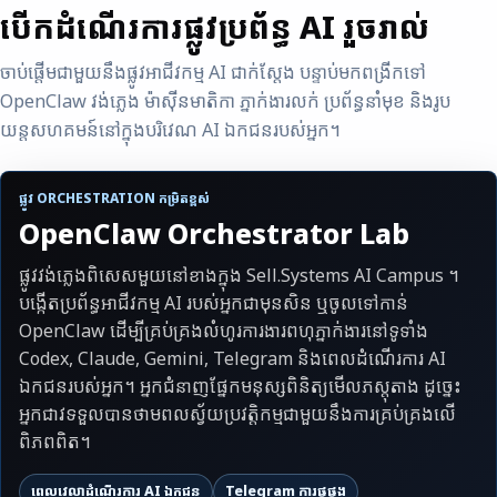
បើកដំណើរការផ្លូវប្រព័ន្ធ AI រួចរាល់
ចាប់ផ្តើមជាមួយនឹងផ្លូវអាជីវកម្ម AI ជាក់ស្តែង បន្ទាប់មកពង្រីកទៅ
OpenClaw វង់ភ្លេង ម៉ាស៊ីនមាតិកា ភ្នាក់ងារលក់ ប្រព័ន្ធនាំមុខ និងរូប
យន្តសហគមន៍នៅក្នុងបរិវេណ AI ឯកជនរបស់អ្នក។
ផ្លូវ ORCHESTRATION កម្រិតខ្ពស់
OpenClaw Orchestrator Lab
ផ្លូវវង់ភ្លេងពិសេសមួយនៅខាងក្នុង Sell.Systems AI Campus ។
បង្កើតប្រព័ន្ធអាជីវកម្ម AI របស់អ្នកជាមុនសិន ឬចូលទៅកាន់
OpenClaw ដើម្បីគ្រប់គ្រងលំហូរការងារពហុភ្នាក់ងារនៅទូទាំង
Codex, Claude, Gemini, Telegram និងពេលដំណើរការ AI
ឯកជនរបស់អ្នក។ អ្នកជំនាញផ្នែកមនុស្សពិនិត្យមើលភស្តុតាង ដូច្នេះ
អ្នកជាវទទួលបានថាមពលស្វ័យប្រវត្តិកម្មជាមួយនឹងការគ្រប់គ្រងលើ
ពិភពពិត។
ពេលវេលាដំណើរការ AI ឯកជន
Telegram ការផ្គូផ្គង