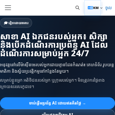
រំលងទៅកាន់មាតិកាមេ
ចូល
KM
Toggle search input
Side panel
🎓 រៀនដោយអគារ
សាខា AI ឯកជនរបស់អ្នក៖ សិក្សា
និងបើកដំណើរការប្រព័ន្ធ AI ដែល
ដំណើរការសម្រាប់អ្នក 24/7
អនុវត្តនៅលើម៉ាស៊ីនមេរបស់អ្នកដោយគ្មានដែនកំណត់៖ គេហទំព័រ រូបយន្ត
មាតិកា និងស្វ័យប្រវត្តិកម្មនៅកន្លែងតែមួយ។
សម្រាប់ខ្លួនអ្នក អតិថិជនរបស់អ្នក ឬក្រុមរបស់អ្នក។ មិនត្រូវការផ្ទៃខាង
ក្រោយសរសេរកូដទេ។
ចាប់ផ្តើមប្រព័ន្ធ AI ដោយឥតគិតថ្លៃ →
មើលផ្លូវអាជីវកម្ម AI