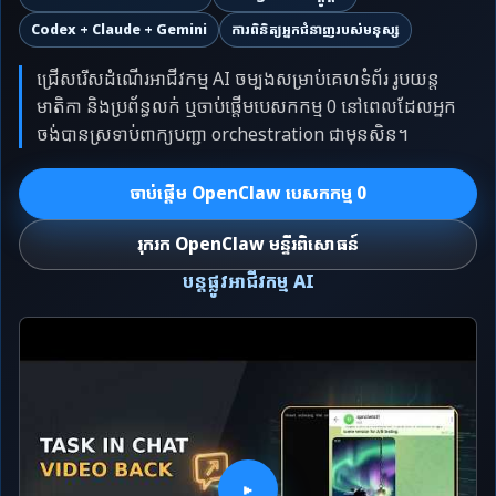
Codex + Claude + Gemini
ការពិនិត្យអ្នកជំនាញរបស់មនុស្ស
ជ្រើសរើសដំណើរអាជីវកម្ម AI ចម្បងសម្រាប់គេហទំព័រ រូបយន្ត
មាតិកា និងប្រព័ន្ធលក់ ឬចាប់ផ្តើមបេសកកម្ម 0 នៅពេលដែលអ្នក
ចង់បានស្រទាប់ពាក្យបញ្ជា orchestration ជាមុនសិន។
ចាប់ផ្តើម OpenClaw បេសកកម្ម 0
រុករក OpenClaw មន្ទីរពិសោធន៍
បន្តផ្លូវអាជីវកម្ម AI
▶