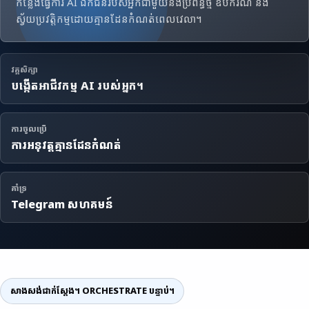
កន្លែងធ្វើការ AI ឯកជនរបស់អ្នកជាមួយនឹងប្រព័ន្ធថ្មី ឧបករណ៍ និង
ស្វ័យប្រវត្តិកម្មដោយគ្មានដែនកំណត់ពេលវេលា។
វគ្គសិក្សា
បង្កើតអាជីវកម្ម AI របស់អ្នក។
ការចូលប្រើ
ការអនុវត្តគ្មានដែនកំណត់
គាំទ្រ
Telegram សហគមន៍
សាងសង់ជាក់ស្តែង។ ORCHESTRATE បន្ទាប់។