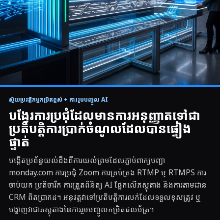
ប្រតិបត្តិករពិតប្រាកដរត់
ស្វ័យប្រវត្តិកម្មកម្រិតខ្ពស់ + ការរួមបញ្ចូល AI
▶
CRM បញ្ជាទៅកិច្ចប្រជុំ ប្រតិចារិក ការពិនិត្យ AI និងសរសេរឡើងវិញ
បង្វែរការប្រជុំដែលមានការអនុញ្ញាតទៅជា
ប្រតិបត្តិការប្រាក់ចំណូលដែលបានផ្ទៀង
ផ្ទាត់
បង្កើតប្រព័ន្ធយល់ដឹងពីការយល់ព្រមដែលភ្ជាប់ពាក្យបញ្ជា
monday.com ការប្រជុំ Zoom ការគ្រប់គ្រង RTMP ឬ RTMPS ការ
ចាប់យក ប្រតិចារឹក ការត្រួតពិនិត្យ AI ផ្អែកលើភស្តុតាង និងការតាមដាន
CRM ពិតប្រាកដ។ អនុវត្តវាទៅប្រតិបត្តិការលក់ដែលទទួលខុសត្រូវ ឬ
បង្ហាញវាជាភស្តុតាងនៃការរួមបញ្ចូលកម្រិតផលប័ត្រ។