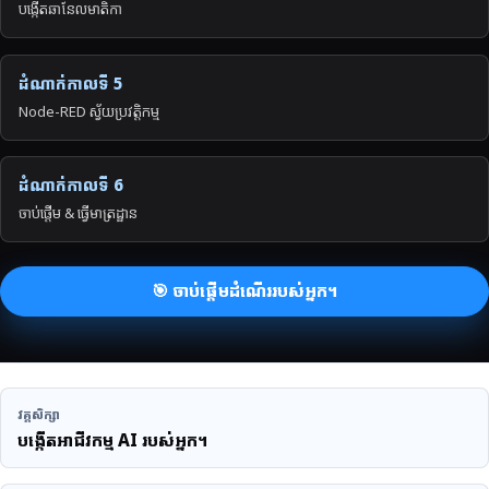
បង្កើតឆានែលមាតិកា
ដំណាក់កាលទី 5
Node-RED ស្វ័យប្រវត្តិកម្ម
ដំណាក់កាលទី 6
ចាប់ផ្តើម & ធ្វើមាត្រដ្ឋាន
🎯 ចាប់ផ្តើមដំណើររបស់អ្នក។
វគ្គសិក្សា
បង្កើតអាជីវកម្ម AI របស់អ្នក។