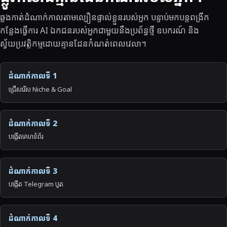
ឆ្លងកាត់ដំណាក់កាលតាមល្បឿនផ្ទាល់ខ្លួនរបស់អ្នក បន្ទាប់មកបន្តពង្រីក
កន្លែងធ្វើការ AI ឯកជនរបស់អ្នកជាមួយនឹងប្រព័ន្ធថ្មី ឧបករណ៍ និង
ស្វ័យប្រវត្តិកម្មដោយគ្មានដែនកំណត់ពេលវេលា។
ដំណាក់កាលទី 1
ជ្រើសរើស Niche & Goal
ដំណាក់កាលទី 2
បង្កើតគេហទំព័រ
ដំណាក់កាលទី 3
បង្កើត Telegram បូត
ដំណាក់កាលទី 4