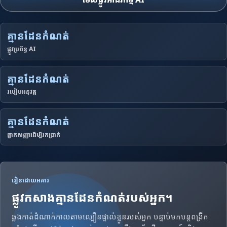
គ្មានដែនកំណត់
ផ្លូវប្រព័ន្ធ AI
គ្មានដែនកំណត់
របៀបអនុវត្ត
គ្មានដែនកំណត់
ផ្លាកសញ្ញាដើម្បីរកប្រាក់
រៀនដោយអគារ
ផ្លូវកសាងគ្មានដែនកំណត់របស់អ្នក។
ឆ្លងកាត់ដំណាក់កាលតាមល្បឿនផ្ទាល់ខ្លួនរបស់អ្នក បន្ទាប់មកបន្តពង្រីក