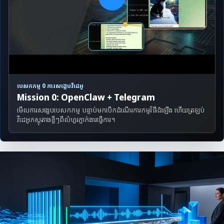
បេសកកម្ម 0 ការសង្ខេបវីដេអូ
Mission 0: OpenClaw + Telegram
មើលការសង្ខេបបេសកកម្ម បន្ទាប់មកបើកដំណើរការកម្មវិធីដំឡើង ហើយត្រឡប់
វីដេអូភស្តុតាងខ្លីៗពីលំហូរភ្នាក់ងារធ្វើការ។