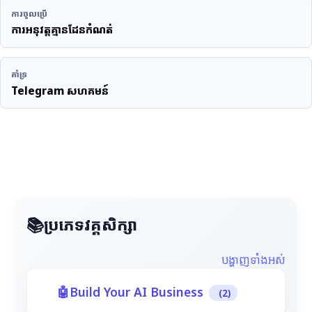
ការចូលប្រើ
ការអនុវត្តគ្មានដែនកំណត់
គាំទ្រ
Telegram សហគមន៍
ប្រភេទវគ្គសិក្សា
បង្ហាញទាំងអស់
Build Your AI Business
(2)