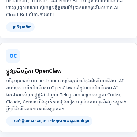
Instagram, Threads, និង Pinterest ។ បង្កើត កំណត់ពេល និង
បោះពុម្ពផ្សាយដោយស្វ័យប្រវត្តិនូវការបំប្លែងសារបង្ហោះដែលមាន AI-
Cloud-Bot លំហូរការងារ។
→ប្រព័ន្ធមាតិកា
OC
ផ្លូវប្រតិបត្តិករ OpenClaw
បន្ថែមស្រទាប់ orchestration កម្រិតខ្ពស់ទៅក្នុងដំណើរអាជីវកម្ម AI
របស់អ្នក។ បើកដំណើរការ OpenClaw នៅក្នុងពេលដំណើរការ AI
ឯកជនរបស់អ្នក ផ្គូផ្គងវាជាមួយ Telegram សម្របសម្រួល Codex,
Claude, Gemini និងភ្នាក់ងារផ្សេងទៀត បន្ទាប់មកបញ្ជូនវីដេអូភស្តុតាង
ខ្លីៗពីដំណើរការការងារពិតប្រាកដ។
→ ចាប់ផ្តើមបេសកកម្ម 0: Telegram ភស្តុតាងវង់ភ្លេង