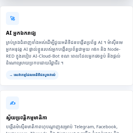
🚀
AI អ្នកឯករាជ្យ
គ្រប់គ្រងជំនាញទាំងអស់ដើម្បីជួយអតិថិជនបង្កើតប្រព័ន្ធ AI ។ ម៉ាស៊ីនមេ
អ្នកអនុវត្ត AI ផ្ទាល់ខ្លួនរបស់អ្នកបង្កើតប្រព័ន្ធជាមួយ n8n និង Node-
RED ក្នុងរបៀប AI-Cloud-Bot ខណៈពេលដែលអ្នកវេចខ្ចប់ និងផ្តល់
ដំណោះស្រាយប្រកបដោយវិជ្ជាជីវៈ។
→ សេវាកម្មដែលអតិថិជនរួចរាល់
✍️
ស្វ័យប្រវត្តិកម្មមាតិកា
បង្កើតម៉ាស៊ីនមាតិកាពហុបណ្តាញសម្រាប់ Telegram, Facebook,