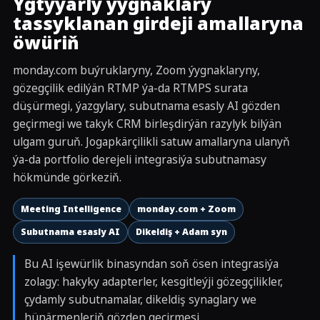
Ygtyýarly ýygnaklary
tassyklanan girdeji amallaryna
öwüriň
monday.com buýruklaryny, Zoom ýygnaklaryny,
gözegçilik edilýän RTMP ýa-da RTMPS surata
düşürmegi, ýazgylary, subutnama esasly AI gözden
geçirmegi we takyk CRM birleşdirýän razylyk bilýän
ulgam guruň. Jogapkärçilikli satuw amallaryna ulanyň
ýa-da portfolio derejeli integrasiýa subutnamasy
hökmünde görkeziň.
Meeting Intelligence
monday.com + Zoom
Subutnama esasly AI
Dikeldiş + Adam syn
Bu AI işewürlik binasyndan soň ösen integrasiýa
zolagy: hakyky adapterler, kesgitleýji gözegçilikler,
çydamly subutnamalar, dikeldiş synaglary we
hünärmenleriň gözden geçirmesi.