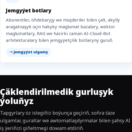
Jemgyýet botlary
Abonentler, öňdebaryjy we müşderiler bilen çalt, akylly
aragatnaşyk üçin hakyky maglumat bazalary, wektor
maglumatlary, RAG we häzirki zaman AI-Cloud-Bot
arhitekturalary bilen jemgyýetçilik botlaryny guruň.
→ Jemgyýet ulgamy
Çäklendirilmedik gurluşyk
ýoluňyz
Tapgyrlary öz islegiňiz boýunça geçiriň, soňra täze
ulgamlar, gurallar we awtomatlaşdyrmalar bilen şahsy AI
iş ýeriňizi giňeltmegi dowam etdiriň.