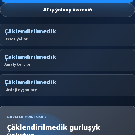
AI iş ýoluny öwreniň
Çäklendirilmedik
Ussat ýollar
Çäklendirilmedik
Amaly tertibi
Çäklendirilmedik
Girdeji nyşanlary
GURMAK ÖWRENMEK
Çäklendirilmedik gurluşyk