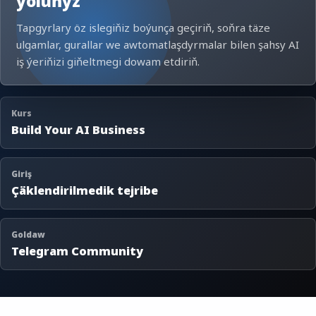
ýoluňyz
Tapgyrlary öz islegiňiz boýunça geçiriň, soňra täze
ulgamlar, gurallar we awtomatlaşdyrmalar bilen şahsy AI
iş ýeriňizi giňeltmegi dowam etdiriň.
Kurs
Build Your AI Business
Giriş
Çäklendirilmedik tejribe
Goldaw
Telegram Community