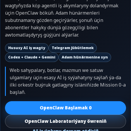
wagtyňyzda köp agentli iş akymlaryny dolandyrmak
üçin OpenClaw böküň. Adam hünärmenleri
subutnamany gözden geçirýärler, şonuň üçin
abonentler hakyky dünýä gözegçiligi bilen
awtomatlaşdyryş güýjüni alýarlar.
Hususy AI iş wagty
Telegram Jübütlemek
Codex + Claude + Gemini
Adam hünärmenine syn
Web sahypalary, botlar, mazmun we satuw
ulgamlary üçin esasy AI iş syýahatyny saýlaň ýa-da
ilki orkestr buýruk gatlagyny isläniňizde Mission 0-a
başlaň.
OpenClaw Başlamak 0
OpenClaw Laboratoriýany öwreniň