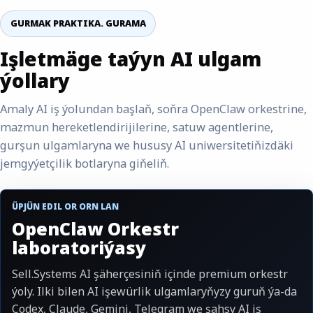
GURMAK PRAKTIKA. GURAMA
Işletmäge taýyn AI ulgam
ýollary
Amaly AI iş ýolundan başlaň, soňra OpenClaw orkestrine,
mazmun hereketlendirijilerine, satuw agentlerine,
gurşun ulgamlaryna we hususy AI uniwersitetiňizdäki
jemgyýetçilik botlaryna giňeliň.
ÜPJÜN EDIL OR ORN LAN
OpenClaw Orkestr
laboratoriýasy
Sell.Systems AI şäherçesiniň içinde premium orkestr
ýoly. Ilki bilen AI işewürlik ulgamlaryňyzy guruň ýa-da
Codex, Claude, Gemini, Telegram we şahsy AI iş