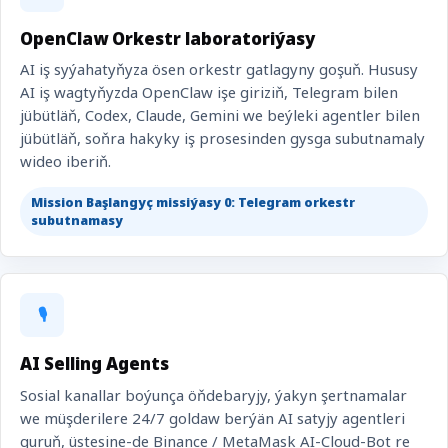
OpenClaw Orkestr laboratoriýasy
AI iş syýahatyňyza ösen orkestr gatlagyny goşuň. Hususy
AI iş wagtyňyzda OpenClaw işe giriziň, Telegram bilen
jübütläň, Codex, Claude, Gemini we beýleki agentler bilen
jübütläň, soňra hakyky iş prosesinden gysga subutnamaly
wideo iberiň.
Mission Başlangyç missiýasy 0: Telegram orkestr
subutnamasy
🎙️
AI Selling Agents
Sosial kanallar boýunça öňdebaryjy, ýakyn şertnamalar
we müşderilere 24/7 goldaw berýän AI satyjy agentleri
guruň, üstesine-de Binance / MetaMask AI-Cloud-Bot re