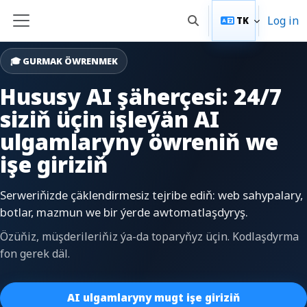
Esasy paylaşyma geçin
Log in
TK
Toggle search input
Side panel
🎓 GURMAK ÖWRENMEK
Hususy AI şäherçesi: 24/7
siziň üçin işleýän AI
ulgamlaryny öwreniň we
işe giriziň
Serweriňizde çäklendirmesiz tejribe ediň: web sahypalary,
botlar, mazmun we bir ýerde awtomatlaşdyryş.
Özüňiz, müşderileriňiz ýa-da toparyňyz üçin. Kodlaşdyrma
fon gerek däl.
AI ulgamlaryny mugt işe giriziň