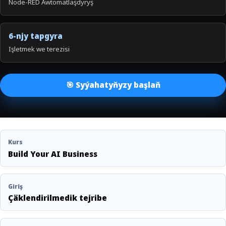
Node-RED Awtomatlaşdyryş
6-njy tapgyra
Işletmek we terezisi
🎯 Syýahatyňyzy başlaň
Kurs
Build Your AI Business
Giriş
Çäklendirilmedik tejribe