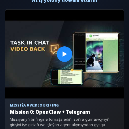
AI iş ýoluny dowam etdiriň
▶
MISSIÝA 0 WIDEO BRIFING
Mission 0: OpenClaw + Telegram
Missiýanyň brifingine tomaşa ediň, soňra gurnawçynyň
girişini işe giriziň we işleýän agent akymyndan gysga