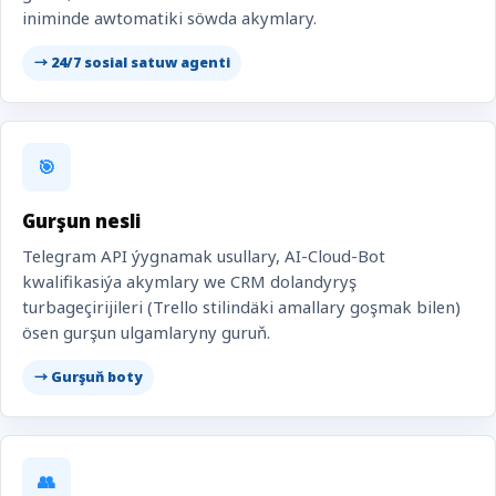
iniminde awtomatiki söwda akymlary.
→ 24/7 sosial satuw agenti
🎯
Gurşun nesli
Telegram API ýygnamak usullary, AI-Cloud-Bot
kwalifikasiýa akymlary we CRM dolandyryş
turbageçirijileri (Trello stilindäki amallary goşmak bilen)
ösen gurşun ulgamlaryny guruň.
→ Gurşuň boty
👥