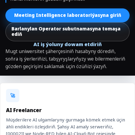
Meeting Intelligence laboratoriýasyna giriň
Barlanylan Operator subutnamasyna tomaşa
ediň
AI iş ýoluny dowam etdiriň
Mugt uniwersitet şäherçesiniň hasabyny dörediň,
soňra iş ýerleriňizi, tabşyryşlaryňyzy we bilermenleriň
gözden geçirişini saklamak üçin özüňizi ýazyň.
🚀
AI Freelancer
Müşderilere AI ulgamlaryny gurmaga kömek etmek üçin
ähli endikleri özleşdiriň. Şahsy AI amaly serweriňiz,
[00002]] we Node-RED bilen AI-Cloud-Bot rejesinde