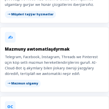
ulgamlary gurýar we hünär çözgütlerini iberýärsiňiz.
→ Müşderi taýýar hyzmatlar
✍️
Mazmuny awtomatlaşdyrmak
Telegram, Facebook, Instagram, Threads we Pinterest
üçin köp setli mazmun hereketlendirijilerini guruň. AI-
Cloud-Bot iş akymlary bilen ýokary öwrüji ýazgylary
dörediň, tertipläň we awtomatiki neşir ediň.
→ Mazmun ulgamy
OC