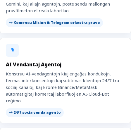
Gemini, kaj aliajn agentojn, poste sendu mallongan
pruvfilmeton el reala laborfluo.
→ Komencu Mision 0: Telegram orkestra pruvo
🎙️
AI Vendantaj Agentoj
Konstruu AI-vendagentojn kiuj engaĝas kondukojn,
fermas interkonsentojn kaj subtenas klientojn 24/7 tra
sociaj kanaloj, kaj krome Binance/MetaMask
aŭtomatigitaj komercaj laborfluoj en AI-Cloud-Bot
reĝimo.
→ 24/7 socia venda agento