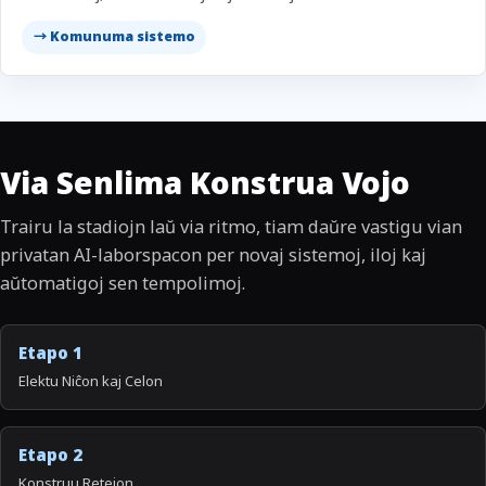
→ Komunuma sistemo
Via Senlima Konstrua Vojo
Trairu la stadiojn laŭ via ritmo, tiam daŭre vastigu vian
privatan AI-laborspacon per novaj sistemoj, iloj kaj
aŭtomatigoj sen tempolimoj.
Etapo 1
Elektu Niĉon kaj Celon
Etapo 2
Konstruu Retejon