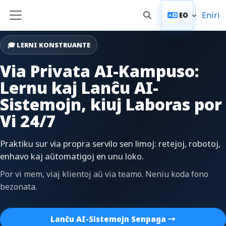
Salti al ĉefa enhavo
Eniri
EO
Baskuligi serĉenigon
Side panel
🎓 LERNI KONSTRUANTE
Via Privata AI-Kampuso:
Lernu kaj Lanĉu AI-
Sistemojn, kiuj Laboras por
Vi 24/7
Praktiku sur via propra servilo sen limoj: retejoj, robotoj,
enhavo kaj aŭtomatigoj en unu loko.
Por vi mem, viaj klientoj aŭ via teamo. Neniu koda fono
bezonata.
Lanĉu AI-Sistemojn Senpaga →