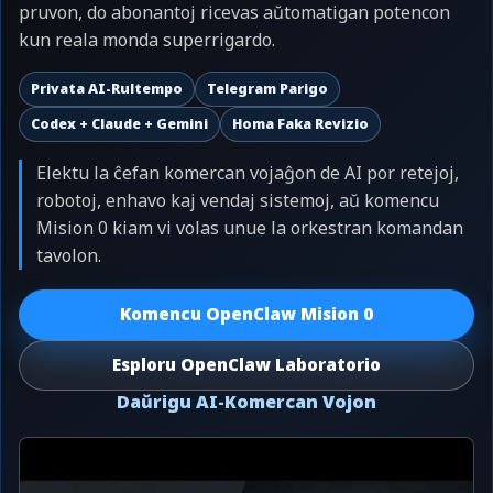
pruvon, do abonantoj ricevas aŭtomatigan potencon
kun reala monda superrigardo.
Privata AI-Rultempo
Telegram Parigo
Codex + Claude + Gemini
Homa Faka Revizio
Elektu la ĉefan komercan vojaĝon de AI por retejoj,
robotoj, enhavo kaj vendaj sistemoj, aŭ komencu
Mision 0 kiam vi volas unue la orkestran komandan
tavolon.
Komencu OpenClaw Mision 0
Esploru OpenClaw Laboratorio
Daŭrigu AI-Komercan Vojon