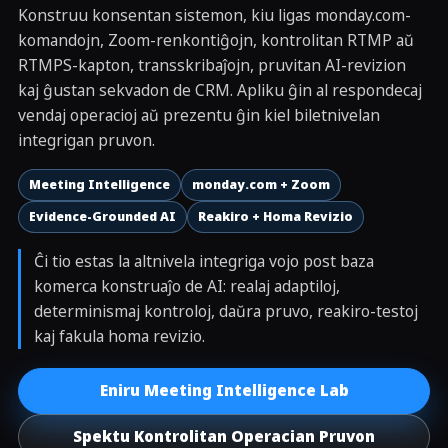
Konstruu konsentan sistemon, kiu ligas monday.com-
komandojn, Zoom-renkontiĝojn, kontrolitan RTMP aŭ
RTMPS-kapton, transskribaĵojn, pruvitan AI-revizion
kaj ĝustan sekvadon de CRM. Apliku ĝin al respondecaj
vendaj operacioj aŭ prezentu ĝin kiel biletnivelan
integrigan pruvon.
Meeting Intelligence
monday.com + Zoom
Evidence-Grounded AI
Reakiro + Homa Revizio
Ĉi tio estas la altnivela integriga vojo post baza
komerca konstruaĵo de AI: realaj adaptiloj,
determinismaj kontroloj, daŭra pruvo, reakiro-testoj
kaj fakula homa revizio.
Eniru Meeting Intelligence Lab
Spektu Kontrolitan Operacian Pruvon