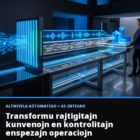
REALA OPERATORO RUN
ALTNIVELA AŬTOMATIGO + AI-INTEGRO
▶
CRM komando al renkontiĝo, transskribaĵo, AI-revizio
Transformu rajtigitajn
kaj reskribo
kunvenojn en kontrolitajn
enspezajn operaciojn