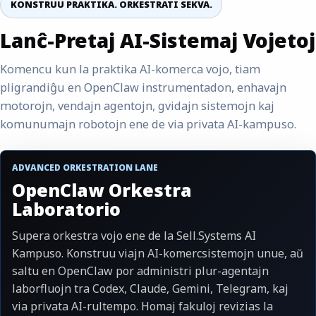
KONSTRUU PRAKTIKA. ORKESTRATI SEKVA.
Lanĉ-Pretaj AI-Sistemaj Vojetoj
Komencu kun la praktika AI-komerca vojo, tiam
pligrandiĝu en OpenClaw instrumentadon, enhavajn
motorojn, vendajn agentojn, gvidajn sistemojn kaj
komunumajn robotojn ene de via privata AI-kampuso.
ADVANCED ORKESTRATION LANE
OpenClaw Orkestra
Laboratorio
Supera orkestra vojo ene de la Sell.Systems AI
Kampuso. Konstruu viajn AI-komercsistemojn unue, aŭ
saltu en OpenClaw por administri plur-agentajn
laborfluojn tra Codex, Claude, Gemini, Telegram, kaj
via privata AI-rultempo. Homaj fakuloj revizias la