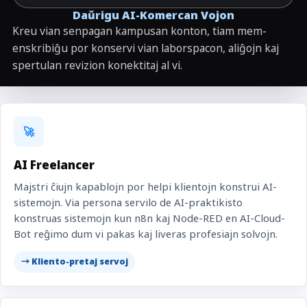
Daŭrigu AI-Komercan Vojon
Kreu vian senpagan kampusan konton, tiam mem-
enskribiĝu por konservi vian laborspacon, aliĝojn kaj
spertulan revizion konektitaj al vi.
🚀
AI Freelancer
Majstri ĉiujn kapablojn por helpi klientojn konstrui AI-
sistemojn. Via persona servilo de AI-praktikisto
konstruas sistemojn kun n8n kaj Node-RED en AI-Cloud-
Bot reĝimo dum vi pakas kaj liveras profesiajn solvojn.
→ Kliento-pretaj servoj