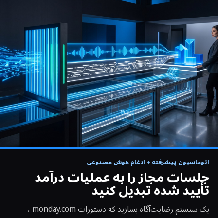
اجرای واقعی اپراتور
اتوماسیون پیشرفته + ادغام هوش مصنوعی
▶
دستور CRM برای جلسه، رونوشت، بررسی هوش مصنوعی و
جلسات مجاز را به عملیات درآمد
بازنویسی
تأیید شده تبدیل کنید
یک سیستم رضایت‌آگاه بسازید که دستورات monday.com ،