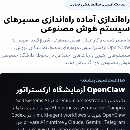
ساخت عملی. سازماندهی بعدی.
راه‌اندازی آماده راه‌اندازی مسیرهای
سیستم هوش مصنوعی
با مسیر کسب و کار عملی هوش مصنوعی شروع کنید، سپس به
OpenClaw ارکستراسیون، موتورهای محتوا، نمایندگان فروش،
سیستم‌های رهبری و ربات‌های اجتماعی در محوطه دانشگاه خصوصی
هوش مصنوعی خود گسترش دهید.
خط ارکستراسیون پیشرفته
OpenClaw آزمایشگاه ارکستراتور
یک مسیر premium orchestration در Sell.Systems AI
Campus. ابتدا AI business systems خود را بسازید، یا وارد
OpenClaw شوید تا multi-agent workflows را در Codex،
Claude، Gemini، Telegram و private AI runtime خود
مدیریت کنید. Human experts proof را review می‌کنند،