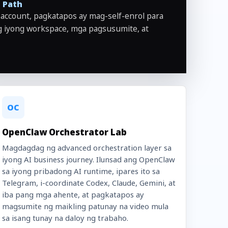
 Path
account, pagkatapos ay mag-self-enrol para
ng iyong workspace, mga pagsusumite, at
OC
OpenClaw Orchestrator Lab
Magdagdag ng advanced orchestration layer sa
iyong AI business journey. Ilunsad ang OpenClaw
sa iyong pribadong AI runtime, ipares ito sa
Telegram, i-coordinate Codex, Claude, Gemini, at
iba pang mga ahente, at pagkatapos ay
magsumite ng maikling patunay na video mula
sa isang tunay na daloy ng trabaho.