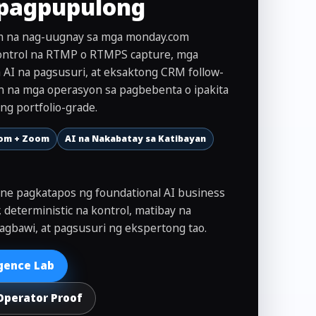
 pagpupulong
m na nag-uugnay sa mga monday.com
ntrol na RTMP o RTMPS capture, mga
a AI na pagsusuri, at eksaktong CRM follow-
an na mga operasyon sa pagbebenta o ipakita
ng portfolio-grade.
om + Zoom
AI na Nakabatay sa Katibayan
lane pagkatapos ng foundational AI business
, deterministic na kontrol, matibay na
gbawi, at pagsusuri ng ekspertong tao.
igence Lab
Operator Proof