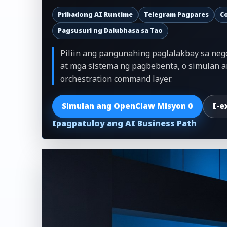
Pribadong AI Runtime
Telegram Pagpares
Co
Pagsusuri ng Dalubhasa sa Tao
Piliin ang pangunahing paglalakbay sa nego
at mga sistema ng pagbebenta, o simulan 
orchestration command layer.
Simulan ang OpenClaw Misyon 0
I-e
Ipagpatuloy ang AI Business Path