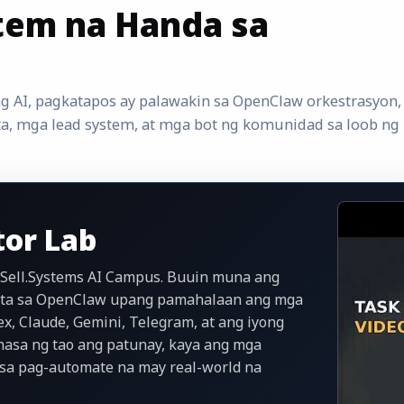
tem na Handa sa
ng AI, pagkatapos ay palawakin sa OpenClaw orkestrasyon
a, mga lead system, at mga bot ng komunidad sa loob ng
or Lab
 Sell.Systems AI Campus. Buuin muna ang
unta sa OpenClaw upang pamahalaan ang mga
x, Claude, Gemini, Telegram, at ang iyong
hasa ng tao ang patunay, kaya ang mga
sa pag-automate na may real-world na