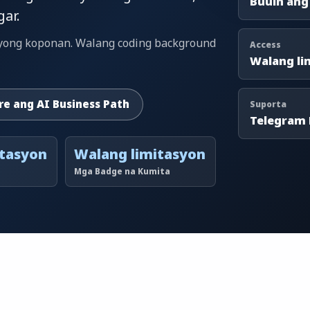
Buuin ang
gar.
a iyong koponan. Walang coding background
Access
Walang li
re ang AI Business Path
Suporta
Telegram
itasyon
Walang limitasyon
Mga Badge na Kumita