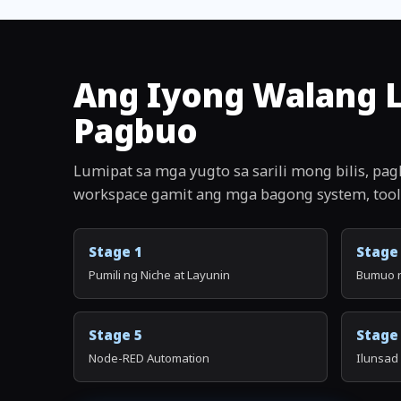
Ang Iyong Walang L
Pagbuo
Lumipat sa mga yugto sa sarili mong bilis, pa
workspace gamit ang mga bagong system, tool,
Stage 1
Stage
Pumili ng Niche at Layunin
Bumuo n
Stage 5
Stage
Node-RED Automation
Ilunsad 