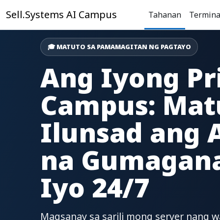
Lumaktaw patungo sa pangunahing nilalaman
Sell.Systems AI Campus
Tahanan
Termina
🎓 MATUTO SA PAMAMAGITAN NG PAGTAYO
Ang Iyong Pr
Campus: Mat
Ilunsad ang 
na Gumagana
Iyo 24/7
Magsanay sa sarili mong server nang w