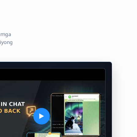
, mga
 iyong
▶