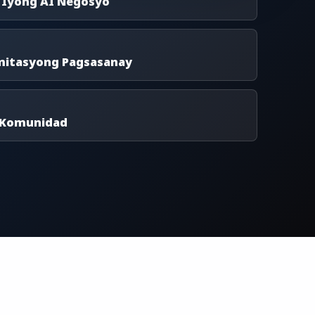
 Iyong AI Negosyo
mitasyong Pagsasanay
 Komunidad