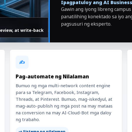
Ipagpatuloy ang AI Business
Gawin ang iyong libreng campus 
panatilihing konektado sa iyo a
pagsusuri ng eksperto.
eview, at write-back
✍️
Pag-automate ng Nilalaman
Bumuo ng mga multi-network content engine
para sa Telegram, Facebook, Instagram,
Threads, at Pinterest. Bumuo, mag-iskedyul, at
mag-auto-publish ng mga post na may mataas
na conversion na may AI-Cloud-Bot mga daloy
ng trabaho.
→ Sistema ng nilalaman