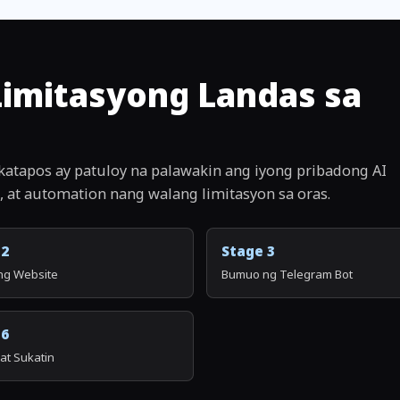
imitasyong Landas sa
gkatapos ay patuloy na palawakin ang iyong pribadong AI
 at automation nang walang limitasyon sa oras.
 2
Stage 3
g Website
Bumuo ng Telegram Bot
 6
at Sukatin