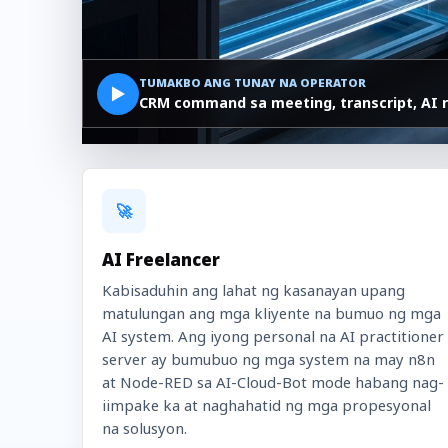
TUMAKBO ANG TUNAY NA OPERATOR
▶
CRM command sa meeting, transcript, AI r
🚀
AI Freelancer
Kabisaduhin ang lahat ng kasanayan upang
matulungan ang mga kliyente na bumuo ng mga
AI system. Ang iyong personal na AI practitioner
server ay bumubuo ng mga system na may n8n
at Node-RED sa AI-Cloud-Bot mode habang nag-
iimpake ka at naghahatid ng mga propesyonal
na solusyon.