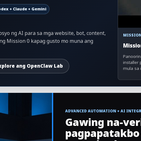
dex + Claude + Gemini
syo ng AI para sa mga website, bot, content,
MISSION
ang Mission 0 kapag gusto mo muna ang
Missio
Panoorin
installer
xplore ang OpenClaw Lab
mula sa 
ADVANCED AUTOMATION + AI INTEG
Gawing na-ver
pagpapatakbo 