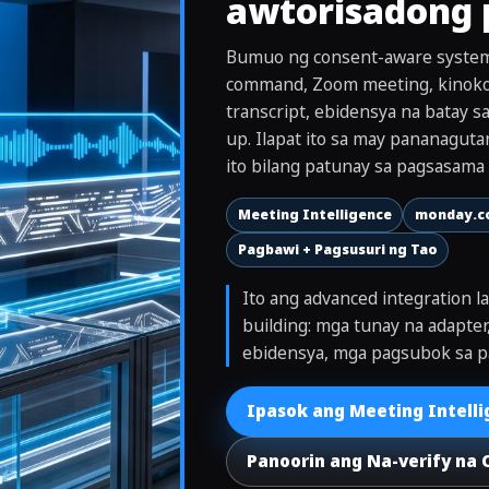
awtorisadong
Bumuo ng consent-aware syste
command, Zoom meeting, kinoko
transcript, ebidensya na batay s
up. Ilapat ito sa may pananagut
ito bilang patunay sa pagsasama 
Meeting Intelligence
monday.c
Pagbawi + Pagsusuri ng Tao
Ito ang advanced integration 
building: mga tunay na adapter
ebidensya, mga pagsubok sa pa
Ipasok ang Meeting Intell
Panoorin ang Na-verify na 