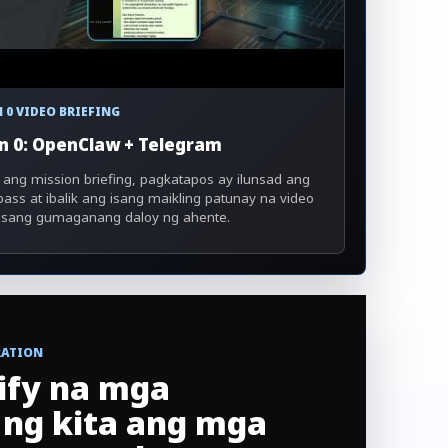
 0 VIDEO BRIEFING
n 0: OpenClaw + Telegram
 ang mission briefing, pagkatapos ay ilunsad ang
 pass at ibalik ang isang maikling patunay na video
isang gumaganang daloy ng ahente.
RATION
ify na mga
ng kita ang mga