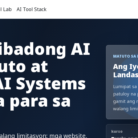
l Lab
AI Tool Stack
ibadong AI
MATUTO SA
uto at
Ang Iy
Landas
AI Systems
Lumipat sa 
 para sa
patuloy na
gamit ang 
walang limi
kurso
alang limitasyon: mga website,